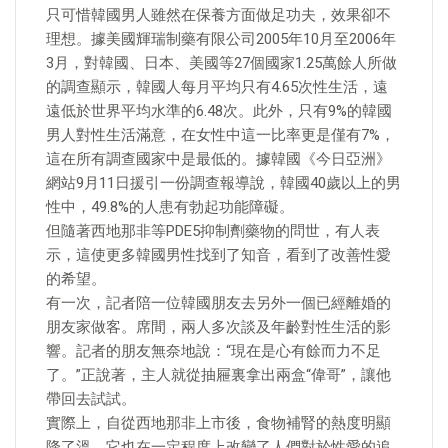
只可惜韓國男人雖然在保養方面做足功夫，效果卻不
理想。據美國輝瑞制藥有限公司2005年10月至2006年
3月，對韓國、日本、美國等27個國家1.25萬餘人所做
的調查顯示，韓國人每月平均只有4.65次性生活，遠
遠低於世界平均水準的6.48次。此外，只有9%的韓國
男人對性生活滿意，在女性中這一比率更是僅有7%，
這在所有調查國家中是最低的。據韓國《今日亞洲》
網站9月11日援引一份調查報導說，韓國40歲以上的男
性中，49.8%的人患有勃起功能障礙。
但隨著西地那非等PDE5抑制劑藥物的問世，有人表
示，這使更多韓國男性找到了知音，看到了改善性愛
的希望。
有一次，記者陪一位韓國朋友去另外一個已經離婚的
朋友家做客。席間，兩人多次談及年齡對性生活的影
響。記者的朋友無奈地說：“現在是心有餘而力不足
了。”正說著，主人就從抽屜裏拿出兩盒“偉哥”，讓他
帶回去試試。
實際上，自從西地那非上市後，食物補腎的熱度明顯
降了溫，它也在一定程度上改變了人們對於性愛的追