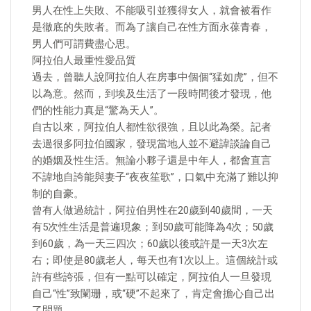
男人在性上失敗、不能吸引並獲得女人，就會被看作
是徹底的失敗者。而為了讓自己在性方面永葆青春，
男人們可謂費盡心思。
阿拉伯人最重性愛品質
過去，曾聽人說阿拉伯人在房事中個個“猛如虎”，但不
以為意。然而，到埃及生活了一段時間後才發現，他
們的性能力真是“驚為天人”。
自古以來，阿拉伯人都性欲很強，且以此為榮。記者
去過很多阿拉伯國家，發現當地人並不避諱談論自己
的婚姻及性生活。無論小夥子還是中年人，都會直言
不諱地自誇能與妻子“夜夜笙歌”，口氣中充滿了難以抑
制的自豪。
曾有人做過統計，阿拉伯男性在20歲到40歲間，一天
有5次性生活是普遍現象；到50歲可能降為4次；50歲
到60歲，為一天三四次；60歲以後或許是一天3次左
右；即使是80歲老人，每天也有1次以上。這個統計或
許有些誇張，但有一點可以確定，阿拉伯人一旦發現
自己“性”致闌珊，或“硬”不起來了，肯定會擔心自己出
了問題。