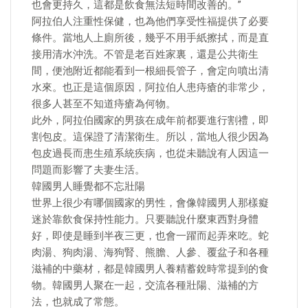
也會更持久，這都是飲食無法短時間改善的。”
阿拉伯人注重性保健，也為他們享受性福提供了必要
條件。當地人上廁所後，幾乎不用手紙擦拭，而是直
接用清水沖洗。不管是老百姓家裏，還是公共衛生
間，便池附近都能看到一根細長管子，會定向噴出清
水來。也正是這個原因，阿拉伯人患痔瘡的非常少，
很多人甚至不知道痔瘡為何物。
此外，阿拉伯國家的男孩在成年前都要進行割禮，即
割包皮。這保證了清潔衛生。所以，當地人很少因為
包皮過長而患生殖系統疾病，也從未聽說有人因這一
問題而影響了夫妻生活。
韓國男人睡覺都不忘壯陽
世界上很少有哪個國家的男性，會像韓國男人那樣癡
迷於靠飲食保持性能力。只要聽說什麼東西對身體
好，即使是睡到半夜三更，也會一躍而起弄來吃。蛇
肉湯、狗肉湯、海狗腎、熊膽、人參、覆盆子和各種
滋補的中藥材，都是韓國男人養精蓄銳時常提到的食
物。韓國男人聚在一起，交流各種壯陽、滋補的方
法，也就成了常態。