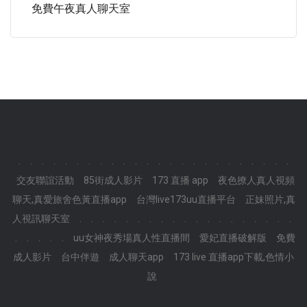
免費午夜真人聊天室
.
.
.
.
.
.
.
.
.
.
.
.
.
.
.
.
.
.
.
.
.
.
.
.
交友聯誼活動
85街成人影片
173 直播 app
夜色撩人真人視頻
聊天,真愛旅舍色黃直播app
台灣live173uu直播平台
正妹照片,真
人視訊聊天室
.
.
.
.
.
.
.
.
.
.
.
.
.
.
.
.
.
.
.
.
.
.
.
.
uu女神夜秀場真人性直播間
愛妃直播破解版
免費
成人影片
台中伴遊
成人聊天app
173 live 直播app下載,色情小
說