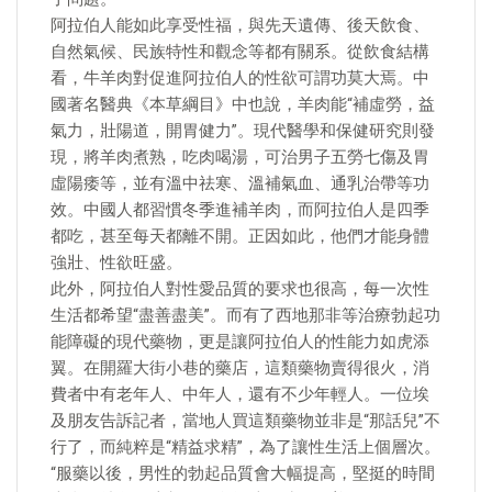
阿拉伯人能如此享受性福，與先天遺傳、後天飲食、
自然氣候、民族特性和觀念等都有關系。從飲食結構
看，牛羊肉對促進阿拉伯人的性欲可謂功莫大焉。中
國著名醫典《本草綱目》中也說，羊肉能“補虛勞，益
氣力，壯陽道，開胃健力”。現代醫學和保健研究則發
現，將羊肉煮熟，吃肉喝湯，可治男子五勞七傷及胃
虛陽痿等，並有溫中祛寒、溫補氣血、通乳治帶等功
效。中國人都習慣冬季進補羊肉，而阿拉伯人是四季
都吃，甚至每天都離不開。正因如此，他們才能身體
強壯、性欲旺盛。
此外，阿拉伯人對性愛品質的要求也很高，每一次性
生活都希望“盡善盡美”。而有了西地那非等治療勃起功
能障礙的現代藥物，更是讓阿拉伯人的性能力如虎添
翼。在開羅大街小巷的藥店，這類藥物賣得很火，消
費者中有老年人、中年人，還有不少年輕人。一位埃
及朋友告訴記者，當地人買這類藥物並非是“那話兒”不
行了，而純粹是“精益求精”，為了讓性生活上個層次。
“服藥以後，男性的勃起品質會大幅提高，堅挺的時間