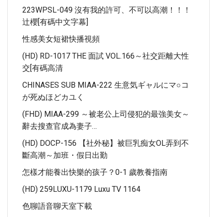
223WPSL-049 沒有我的許可、不可以高潮！！！
辻櫻[有碼中文字幕]
性感美女短裙快播視頻
(HD) RD-1017 THE 面試 VOL.166～社交距離大性
交[有碼高清
CHINASES SUB MIAA-222 生意気ギャルにマ○コ
が死ぬほどカユく
(FHD) MIAA-299 ～被老公上司侵犯的最強美女～
辭去搜查官成為妻子…
(HD) DOCP-156 【社外秘】被巨乳痴女OL弄到不
斷高潮～加班・假日出勤
怎樣才能養出快樂的孩子？0-1 歲教養指南
(HD) 259LUXU-1179 Luxu TV 1164
色聊語音聊天室下載