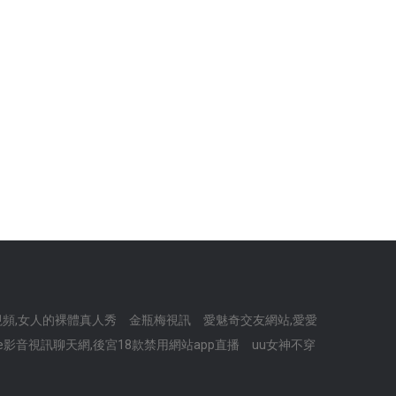
視頻,女人的裸體真人秀
金瓶梅視訊
愛魅奇交友網站,愛愛
live影音視訊聊天網,後宮18款禁用網站app直播
uu女神不穿