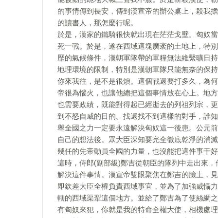
的事情傳到長安，傳到漢宣帝的辦公桌上，殺我擔
的讀書人，那怎麼行呢。
於是，漢家的鐵騎很快就出現在茫茫戈壁。匈奴當
死一戰。於是，遂在西域這塊廣袤的土地上，特別
歷的氣候條件，漢朝軍隊帶的軍糧無法維繫曠日持
地理環境的限制，特別是漢朝軍隊只能無奈的保持
你來我往，是不是很煩。這個戰還要打多久，為何
帝很為惱火，也讓他總把這個事情放在心上。地方
也需要政績，既能對得起已經逝去的列祖列宗，更
到不怒自威的目的。找還找不到這樣的對手，誰知
舉全國之力一定要永遠解決匈奴這一後患。公元前
自己的想法後。眾大臣深知要完全徹底乾淨的消滅
幾任的先帝動員全國的力量，也沒能把這件事干好
這時，侍郎(副部級)鄭吉從朝臣的隊列中走出來
解決這件事情。漢宣帝雙眼聚焦在鄭吉的臉上，見
即欽差大臣全權負責西域事宜，並為了加強威懾力
轄的西域渠犁這個地方。並給了鄭吉為了使絲綢之
有匈奴來犯，你就是我的特命全權大使，相機處理