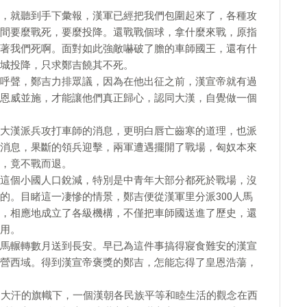
，就聽到手下彙報，漢軍已經把我們包圍起來了，各種攻
間要麼戰死，要麼投降。還戰戰個球，拿什麼來戰，原指
著我們死啊。面對如此強敵嚇破了膽的車師國王，還有什
城投降，只求鄭吉饒其不死。
呼聲，鄭吉力排眾議，因為在他出征之前，漢宣帝就有過
恩威並施，才能讓他們真正歸心，認同大漢，自覺做一個
大漢派兵攻打車師的消息，更明白唇亡齒寒的道理，也派
消息，果斷的領兵迎擊，兩軍遭遇擺開了戰場，匈奴本來
，竟不戰而退。
這個小國人口銳減，特別是中青年大部分都死於戰場，沒
的。目睹這一凄慘的情景，鄭吉便從漢軍里分派300人馬
，相應地成立了各級機構，不僅把車師國送進了歷史，還
用。
馬輾轉數月送到長安。早已為這件事搞得寢食難安的漢宣
營西域。得到漢宣帝褒獎的鄭吉，怎能忘得了皇恩浩蕩，
到大汗的旗幟下，一個漢朝各民族平等和睦生活的觀念在西