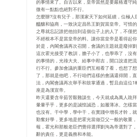
的事情來了。自古以來，皇帝當然是要嚴格遵守純
微有一點點也絕對不行。
怎麼辦?沒有兒子，那漢家天下如何延續，位極人
醞釀和協商，一致決定昌邑王劉賀當皇帝。可惜的
之尊就忘記誰把他抬到這個位子上的人了，不僅把
不經根本不是當皇帝的料。讓你當皇帝是看得起你
於是，內閣會議再次召開，會議的主題就是廢掉劉
這次霍光接受了教訓，膽子小了，也學乖了，沒有
的事情的，光祿大夫、給事中邴吉，開口說道把流
行不行。參加會議的重臣們互相看了看，也想了想
了，那就是他吧，不行咱們這樣的會議還得開，直
法，內閣會議再次舉手和鼓掌通過，暫且由這位1
座是為漢宣帝。
昨天還要含辛茹苦艱難謀生，今天就成為萬人跪拜
暈暈乎乎，更多的是誠惶誠恐，如履薄冰。怎樣當
也沒有。干中學，學中干，在實踐中增長才幹，就
勤奮好學，更多地是把霍光當做亞父一般的敬重，
報，霍光和那般老臣們覺得選擇劉洵為帝選對了，
辭的責任，更是義務和本能。