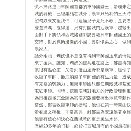
慌不擇路逃回車師國首都的車師國國王，驚魂未定
城的器械，已經集結在城外，漢軍只給我們三天時
望匈奴來支援我們，可這龜兒子見死不救，是要看
麼選擇嗎，沒得選，只有打開城門迎漢軍，趕緊出
面對手下將領和西域諸國都說要殺掉車師國國王的
交待，對於拱衛邊疆的小國，要以懷柔之心，做到
漢家人。
話分兩頭，匈奴也不是沒有得到車師國送來的情報
來了援兵。誰知，匈奴的援兵還在路上，鄭吉得知
就很有點心虛，又看到漫山遍野都是漢軍，膽怯了
收復了車師，徹底消滅了車師國的有生力量，造成
有充裕的勞動力，無疑車師國只能任期毀滅和荒蕪
屯駐車師。同時，按照漢朝對地方的行政管理制度
為日後西域完全歸為我漢家版圖發揮出示範帶動作
當然，鄭吉收復車師的捷報，他也在第一時間由快
帝看過文稿後，非常高興，封鄭吉為安遠侯著令經
他更有信心和決心在西域乾的更是風生水起。
歷經20多年的打拚，終於把西域所有的小國感召