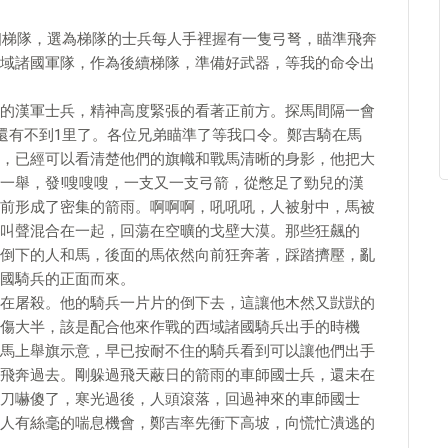
幾個梯隊，選為梯隊的士兵每人手裡握有一隻弓弩，瞄準飛奔
域諸國軍隊，作為後續梯隊，準備好武器，等我的命令出
的漢軍士兵，精神高度緊張的看著正前方。探馬間隔一會
人還有不到1里了。各位兄弟瞄準了等我口令。鄭吉騎在馬
，已經可以看清楚他們的旗幟和戰馬清晰的身影，他把大
一舉，發!嗖嗖嗖，一支又一支弓箭，從憋足了勁兒的漢
前形成了密集的箭雨。啊啊啊，吼吼吼，人被射中，馬被
叫聲混合在一起，回蕩在空曠的戈壁大漠。那些狂飆的
倒下的人和馬，後面的馬依然向前狂奔著，踩踏擠壓，亂
國騎兵的正面而來。
在屠殺。他的騎兵一片片的倒下去，這讓他木然又獃獃的
傷大半，該是配合他來作戰的西域諸國騎兵出手的時機
馬上舉旗示意，早已按耐不住的騎兵看到可以讓他們出手
飛奔過去。剛躲過飛天蔽日的箭雨的車師國士兵，還未在
刀嚇傻了，寒光過後，人頭滾落，回過神來的車師國士
人有絲毫的喘息機會，鄭吉率先衝下高坡，向慌忙潰逃的