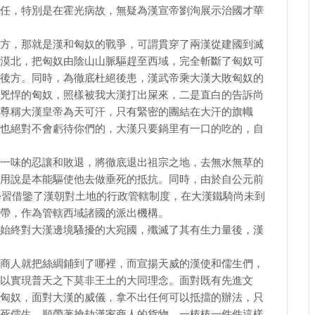
任，特別是在霍光病故，無疑為漢宣帝劉洵展示治國才華
方，那就是漢和匈奴的戰爭，可謂貫穿了兩漢從建國到滅
漠北，把匈奴由陰山山脈驅趕至西域，完全斬斷了匈奴可
後方。同時，為徹底杜絕後患，漢武帝乘大漢大敗匈奴的
兇悍的匈奴，照樣被我大漢打出屎來，二是直白的告訴尚
尊稱大漢皇帝為天可汗，只有緊密的團結在大汗的旗幟
也絕對不會虧待你們的，大漢只要鍋里有一口的吃的，自
一味的忍讓和敗退，將徹底退出祖宗之地，去無水無草的
用說是本能驅使他去做垂死的抵抗。同時，由於自公元前
也學習借鑒了漢朝對土地的行政管轄制度，在大漢鐵騎尚未到
帶，作為管轄西域諸國的派出機構。
始終對大漢邊境騷擾的大宛國，殲滅了其有生力量後，漢
商人就把絲綢鋪到了哪裡，而宣揚天威的漢使和儒生們，
以實現普天之下莫非王土的大同理念。面對既有先進文
匈奴，面對大漢的威儀，拿不出任何可以抵擋的辦法，只
死儒生，順帶著搶劫漢家商人的貨物。一樁樁一件件這樣