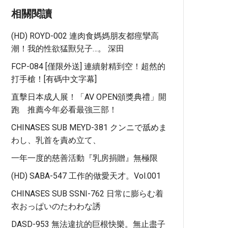
相關閱讀
(HD) ROYD-002 連肉食媽媽朋友都痙攣高
潮！我的性欲猛獸兒子…。 深田
FCP-084 [僅限外送] 連續射精到空！超然的
打手槍！[有碼中文字幕]
直擊日本成人展！「AV OPEN頒獎典禮」開
跑 推薦今年必看最強三部！
CHINASES SUB MEYD-381 クンニで舐めま
わし、乳首を責め立て、
一年一度的慈善活動『乳房捐贈』無極限
(HD) SABA-547 工作的做愛天才。Vol.001
CHINASES SUB SSNI-762 日常に膨らむ着
衣おっぱいのたわわな誘
DASD-953 無法違抗的巨根快樂。無止盡子