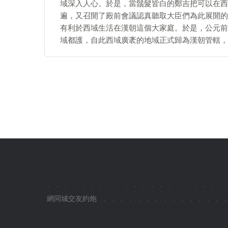
域深入人心。於是，當鬚髮皆白的鄭吉把可以在西
遍，又召開了殿前會議認真聽取大臣們為此展開的
有利於西域生活在漢朝這個大家庭。於是，公元前
域都護，自此西域廣袤的地域正式歸為漢朝管轄，
.
.
.
.
.
.
.
.
.
.
.
.
.
.
.
.
.
.
.
.
.
網同城交友約炮
.
.
.
.
.
.
.
.
.
.
.
.
.
.
.