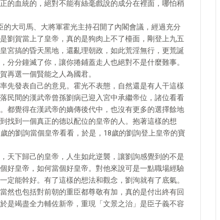
正的血統的，絕對不能有絲毫戲說的成分在裡面，哪怕稍
臣的大司馬、大將軍霍光主持召開了內閣會議，經過充分
是劉賀當上了皇帝，真的是狗肉上不了檯面，剛登上九五
皇宮搞的昏天黑地，還亂理朝政，如此荒淫無行，更荒誕
，分分鐘滅了你，讓你捲鋪蓋走人也絕對不是什麼難事。
賀再選一個賢能之人為國君。
率先發表自己的意見。霍光不表態，自然還是有人干這樣
落民間的漢武帝曾孫劉病已迎入宮中承繼帝位，諸位看看
。都覺得在漢武帝的嫡傳後代中，也沒有更多的選擇餘地
到找到一個真正的德以配位的皇帝的人。抱著這樣的想
8歲的劉詢當個皇帝看看，於是，18歲的劉詢登上皇帝的寶
，天下歸己的皇帝，人生如此逆襲，讓劉詢感覺到的不是
個好皇帝，如何當個好皇帝。對他來說可是一點職場經驗
一定能幹好。有了這樣的想法和觀念，劉洵就有了底氣。
當然也包括對前朝的重臣都尊敬有加，真的是付出終有回
於是竭盡全力輔佐新帝，重現「文景之治」是臣子義不容