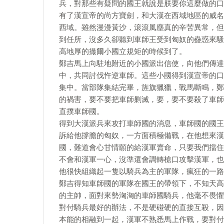
兵，對那些有疑問的國王就說是朕要你這麼做的口
有了漢宣帝的尚方寶劍，和大漢在西域地區的威名
西域。雖然漫漫黃沙，滾滾風塵真的辛苦異常，但
到任所，沒多久卻聽到車師王受到匈奴的蠱惑來騷
高地厚的撮爾小國立規矩的時候到了。
鄭吉馬上向駐地附近的小國派出信使，向他們傳達
中，共同討伐忤逆車師。這些小國得到漢宣帝的口
集中。當部隊集結完畢，旌旗獵獵，戰馬嘶鳴，鄭
的禍害，要不要把車師剿滅，要，要不要殺了車師
直撲車師國。
得到大漢派兵來攻打車師國的消息，車師國的國王
訴給他撐膽的匈奴，一方面積極備戰，在他想來漢
國，難道會心甘情願的給漢軍賣命，只要我們擋住
不會和漢軍一心，沒準還會調轉槍口攻擊漢軍，也
他很快組織起一隻以騎兵為主的軍隊，瘋狂的一路
鄭吉得知車師國的軍隊在國王的帶領下，不知天高
的主帥，面對來勢洶洶的車師國騎兵，他毫不畏懼
對付騎兵最好的辦法，不是硬碰硬的直接互殺，因
本能的相融到一起，漢軍不熟悉馬上作戰，要對付