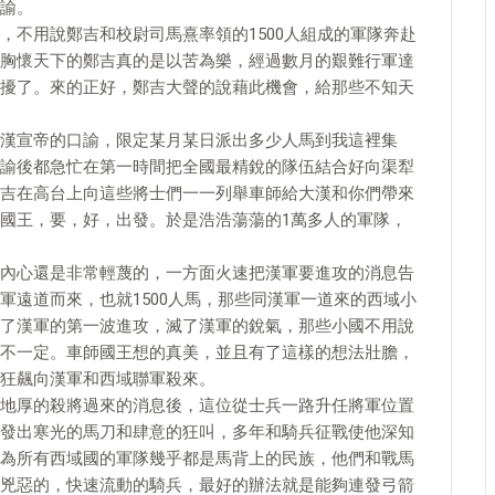
諭。
，不用說鄭吉和校尉司馬熹率領的1500人組成的軍隊奔赴
胸懷天下的鄭吉真的是以苦為樂，經過數月的艱難行軍達
擾了。來的正好，鄭吉大聲的說藉此機會，給那些不知天
漢宣帝的口諭，限定某月某日派出多少人馬到我這裡集
諭後都急忙在第一時間把全國最精銳的隊伍結合好向渠犁
吉在高台上向這些將士們一一列舉車師給大漢和你們帶來
國王，要，好，出發。於是浩浩蕩蕩的1萬多人的軍隊，
內心還是非常輕蔑的，一方面火速把漢軍要進攻的消息告
軍遠道而來，也就1500人馬，那些同漢軍一道來的西域小
了漢軍的第一波進攻，滅了漢軍的銳氣，那些小國不用說
不一定。車師國王想的真美，並且有了這樣的想法壯膽，
狂飆向漢軍和西域聯軍殺來。
地厚的殺將過來的消息後，這位從士兵一路升任將軍位置
發出寒光的馬刀和肆意的狂叫，多年和騎兵征戰使他深知
為所有西域國的軍隊幾乎都是馬背上的民族，他們和戰馬
兇惡的，快速流動的騎兵，最好的辦法就是能夠連發弓箭