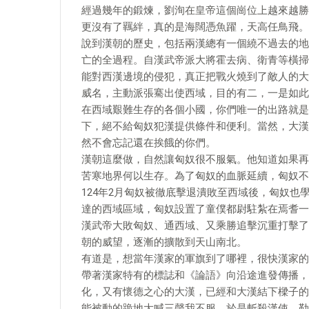
經過幾年的鍛煉，劉洵在皇帝這個崗位上越來越勝
更沒有了羈絆，真的是海闊憑魚躍，天高任鳥飛。
說到漢朝的歷史，包括兩漢總有一個繞不過去的地
亡的全過程。自漢武帝派大將霍去病、衛青等橫掃
能對西漢邊境的侵犯，真正把戰火燒到了敵人的大
威名，主動派張騫出使西域，目的有二，一是如此
在西域艱難生存的各個小國，你們唯一的出路就是
下，絕不給匈奴犯漢提供條件和便利。當然，大漢
然不會忘記還在挨餓的你們。
漢朝這麼做，自然讓匈奴很不服氣。他知道如果再
苦寒地界何以生存。為了匈奴的血脈延續，匈奴不
124年2月匈奴被徹底擊退潰敗至西域後，匈奴
達的西域區域，匈奴設置了童僕都尉駐紮在焉耆一
漢武帝大敗匈奴、通西域、又乘勝追擊沉重打擊了
朝的威望，逐漸的擴散到天山南北。
有道是，想當年漢家的軍旗到了哪裡，很快漢家的
帶著漢家特有的標誌和《論語》向沿途進發傳播，
化，又有懷德之心的大漢，已經和大漢結下樑子的
能被動的跪地大喊三聲我不服。於是斬殺漢使，勒