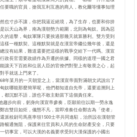
任要職的官員，搶我互利互惠的商人，教化爾等懂事知理
然也寸步不讓，你把我逼近絕境，為了生存，也要和你拚
是以天山為界，南為漢朝勢力範圍，北則為匈奴。因為惡
久的追擊，匈奴軍隊只要挨過那幾天就算勝利。雙方受到
這樣一種默契。這種默契就是在漢宣帝繼位幾年後，還是
總沒有結果，難道還要把這樣的戰爭交給下一代嗎。漢宣
行政長官需要政績作為升遷的依據。同樣的道理一國之君
能讓天下百姓和位居人臣的官僚們對聖上有敬畏之心，起
對手就送上門來了。
68年某月的一天朝堂之上，當漢宣帝面對滿朝文武說出了
匈奴哪能那麼簡單呢，他們都知道自先帝，還要追溯到上
，都沉默不語，誰也不敢主動當下這個責任來。
，他趨步向前，躬身向漢宣帝參奏，臣願前往以期一勞永逸
鄭吉雙目如炬，儀態不凡，當即准奏任命鄭吉為「使者」
還派校尉司馬熹率領1500士卒共同進駐，治所設在漢朝管
路暢通無阻，保護來往官員和人民的生命財產安全，只要
一切事宜，可以大漢的名義要求受到大漢保護的小國出