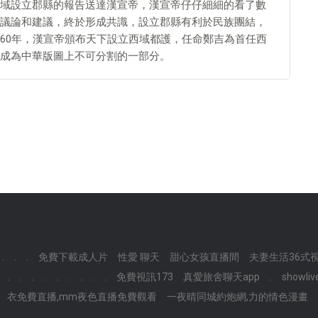
域設立郡縣的報告送達漢宣帝，漢宣帝仔仔細細的看了數
議論和建議，終於形成共識，設立郡縣有利於民族團結，
60年，漢宣帝頒布天下設立西域都護，任命鄭吉為首任西
成為中華版圖上不可分割的一部分。
.
.
.
免費下載成人片
性愛 聊天
甜心女孩直播間
夫妻生活36式
.
.
.
.
.
.
.
.
.
免費視訊173
真愛旅舍聊天app
.
show
衣免費直播,mm夜色直播免費觀看
一夜晴同城約炮網,力的情色漫畫