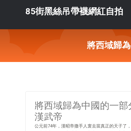
85街黑絲吊帶襪網紅自拍
將西域歸為
將西域歸為中國的一部
漢武帝
公元前74年，漢昭帝撒手人寰去當真正的天子了