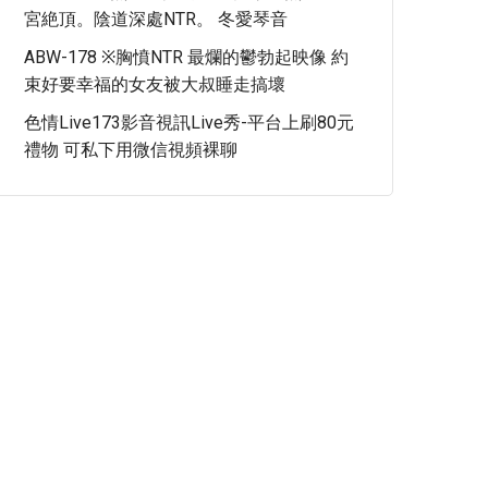
宮絶頂。陰道深處NTR。 冬愛琴音
ABW-178 ※胸憤NTR 最爛的鬱勃起映像 約
束好要幸福的女友被大叔睡走搞壞
色情Live173影音視訊Live秀-平台上刷80元
禮物 可私下用微信視頻裸聊