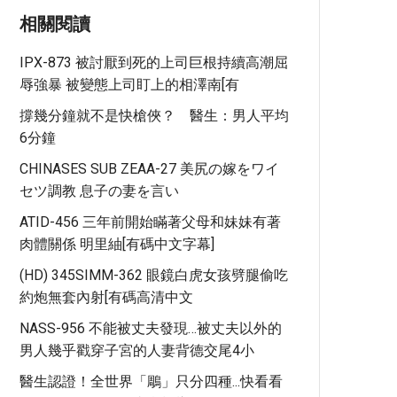
相關閱讀
IPX-873 被討厭到死的上司巨根持續高潮屈
辱強暴 被變態上司盯上的相澤南[有
撐幾分鐘就不是快槍俠？ 醫生：男人平均
6分鐘
CHINASES SUB ZEAA-27 美尻の嫁をワイ
セツ調教 息子の妻を言い
ATID-456 三年前開始瞞著父母和妹妹有著
肉體關係 明里紬[有碼中文字幕]
(HD) 345SIMM-362 眼鏡白虎女孩劈腿偷吃
約炮無套內射[有碼高清中文
NASS-956 不能被丈夫發現…被丈夫以外的
男人幾乎戳穿子宮的人妻背德交尾4小
醫生認證！全世界「鵰」只分四種...快看看