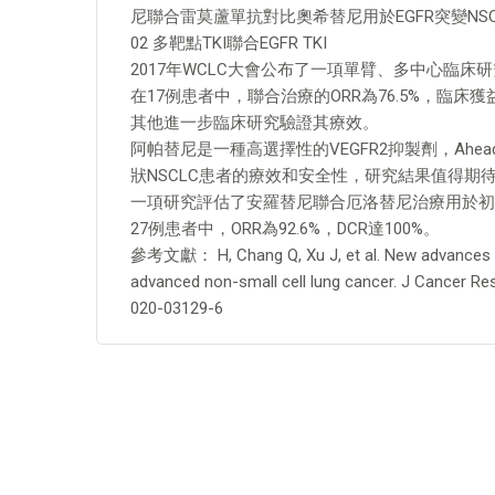
尼聯合雷莫蘆單抗對比奧希替尼用於EGFR突變NS
02 多靶點TKI聯合EGFR TKI
2017年WCLC大會公布了一項單臂、多中心臨
在17例患者中，聯合治療的ORR為76.5%，臨床
其他進一步臨床研究驗證其療效。
阿帕替尼是一種高選擇性的VEGFR2抑製劑，Ahe
狀NSCLC患者的療效和安全性，研究結果值得期
一項研究評估了安羅替尼聯合厄洛替尼治療用於初治
27例患者中，ORR為92.6%，DCR達100%。
參考文獻： H, Chang Q, Xu J, et al. New advances in 
advanced non-small cell lung cancer. J Cancer Re
020-03129-6