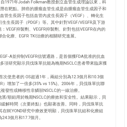
971年Jodah Folkman教授創立血管生成理論以來，科
潛在靶點。肺癌的腫瘤血管生成是由腫瘤血管生成因子和
血管生長因子包括血管內皮生長因子（VEGF）、轉化生
生生長因子（PDGF）等。其中針對VEGF/VEGFR及下游
VEGF抑製劑、VEGFR抑製劑、針對包括VEGFR在內的
合化療、EGFR TKI治療的相關研究進展。
GF-A並抑制VEGFR信號通路，是首個獲FDA批准的抗血
多項研究顯示貝伐珠單抗能為晚期NSCLC患者帶來臨床獲
抗首次使患者的 OS超過1年，兩組分別為12.3個月和10.3個
增加了一倍多(35% vs 15%)。2006年，貝伐珠單抗聯
或複發性或轉移性非鱗狀NSCLC的一線治療。
西他濱/順鉑用於晚期NSCLC的療效和安全性。結果顯示，貝
RR和緩解時間（次要終點）也顯著改善。同時，貝伐珠單抗
在BEYOND研究中療效更明顯，貝伐珠單抗組和化療組
24.3個月和17.7個月。