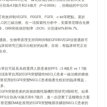
4.3個月和2.6個月（P=0.0006），但兩組的中位OS
抑制VEGFR、PDGFR、FGFR、c-kit等靶點。基於
於NSCLC的三線治療。在一項探索性分析中，安羅替尼聯合化療
療時，ORR和疾病控制率（DCR）分別達60%和96.7%。
通路。生物學原理支持同時抑制EGFR和VEGR信號通路可
。臨床前研究已顯示出較好的結果。目前，有臨床研究正在
者生存。
抗可延長未經選擇人群患者的PFS（3.4個月 vs 1.7個
貝伐珠單抗用於EGFR突變陽性NSCLC患者一線治療的療效
尼用於EGFR突變NSCLC患者能產生較好的臨床獲益，
更多。
於EGFR突變患者的首個前瞻性隨機對照研究II期研究。結果
FS分別為16個月和9.7個月，進一步證實了這種聯合方案
尼獲EMA批准用於EGFR突變晚期非鱗狀NSCLC患者的