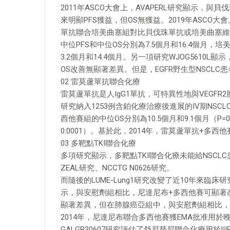
2011年ASCO大會上，AVAPERL研究顯示
來明顯PFS獲益，但OS無獲益。2019年ASCO大會
單抗聯合培美曲塞組對比貝伐珠單抗或培美曲塞維
中位PFS和中位OS分別為7.5個月和16.4個月，培
3.2個月和14.4個月。另一項研究WJOG5610
OS改善無顯著差異。但是，EGFR野生型NSCLC
02 雷莫蘆單抗聯合化療
雷莫蘆單抗是人IgG1單抗，可特異性地與VEGFR2胞
研究納入1253例含鉑化療治療後進展的IV期NS
西他賽組的中位OS分別為10.5個月和9.1個月（P=0
0.0001）。基於此，2014年，雷莫蘆單抗+多西
03 多靶點TKI聯合化療
多項研究顯示，多靶點TKI聯合化療未能給NSCLC
ZEAL研究、NCCTG N0626研究。
而隨後的LUME-Lung1研究改變了近10年來
示，與安慰劑組相比，尼達尼布+多西他賽可顯著改善
顯著差異，但在肺腺癌亞組中，與安慰劑組相比，尼
2014年，尼達尼布聯合多西他賽獲EMA批准用
GALGB30607研究評估了舒尼替尼聯合化療用於I