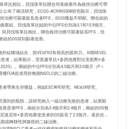
，與貝伐珠單抗相比，貝伐珠單抗聯合培美曲塞作為維持治療可帶
上公布了兩項研究，ECOG-ACRIN5508研究顯示，貝伐珠
持治療可顯著延長患者PFS，但OS獲益不明顯。聯合組的
美曲塞組、貝伐珠單抗組的中位PFS分別為5.1和15.9個月、
L顯示，與貝伐珠單抗相比，聯合維持治療可顯著延長PFS，但
患者組的OS得到顯著改善。
外結構域結合，與VEGFR2有很高的親和力。III期REVEL
CLC患者，結果顯示，雷莫蘆單抗+多西他賽對比安慰劑+多
.0235）。兩組的中位PFS分別為4.5個月和3.0個月（P＜
他賽獲FDA批准用於晚期NSCLC的二線治療。
患者帶來生存獲益，例如ESCAPE研究、NExUX研究、
臨床研究遇到的瓶頸，該研究納入一線治療失敗的患者，結果顯
患者PFS，兩組分別為3.4個月和2.4個月，兩組的OS無
達尼布+多西他賽使患者的OS延長了2.3個月。基於此，
於晚期或轉移性肺腺癌的二線治療。
IIB/IV期NSCLC患者一線化療後的維持治療的療效和安全