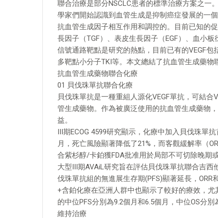
聯合治療是部分NSCLC患者的標準治療方案之一。自1
學家們開始認識到血管生成是抑制癌症發展的一個
抗血管生成因子相互作用和調控的。目前已知的促
長因子（TGF）、表皮生長因子（EGF）、血小板衍
信號通路靶點是研究的熱點，目前已有的VEGF包括：
多靶點小分子TKI等。本文總結了抗血管生成藥物聯
抗血管生成藥物聯合化療
01 貝伐珠單抗聯合化療
貝伐珠單抗是一種重組人源化VEGF單抗，可結合VE
管生成藥物。作為被廣泛使用的抗血管生成藥物，
益。
III期ECOG 4599研究顯示，化療中加入貝伐珠單
月，死亡風險顯著降低了21%，而客觀緩解率（ORR）
合紫杉醇/卡鉑獲FDA批准用於局部不可切除晚期
大型III期AVAiL研究旨在評估貝伐珠單抗聯合吉
伐珠單抗組的無進展生存期(PFS)顯著延長，O
+含鉑化療在亞洲人群中也顯示了較好的療效，尤其
的中位PFS分別為9.2個月和6.5個月，中位OS分別為
維持治療