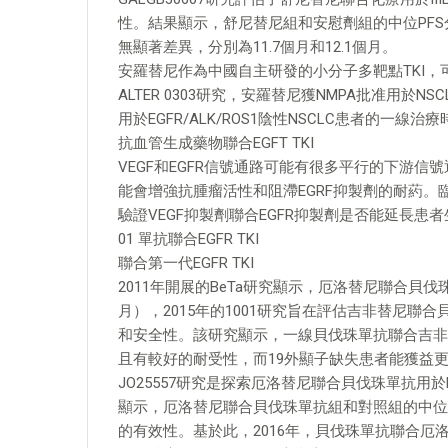
性。結果顯示，舒尼替尼組和安慰劑組的中位PFS分別為
無顯著差異，分別為11.7個月和12.1個月。
安羅替尼作為中國自主研發的小分子多靶點TKI，可有效
ALTER 0303研究，安羅替尼獲NMPA批准用
用於EGFR/ALK/ROS1陰性NSCLC患者的一線治
抗血管生成藥物聯合EGFT TKI
VEGF和EGFR信號通路可能有很多平行的下游信號
能會增強抗腫瘤活性和阻滯EGRF抑製劑的耐葯
驗證VEGF抑製劑聯合EGFR抑製劑是否能延長患
01 單抗聯合EGFR TKI
聯合第一代EGFR TKI
2011年開展的BeTa研究顯示，厄洛替尼聯合貝伐珠單
月），2015年的1001研究旨在評估吉非替尼聯合
和安全性。該研究顯示，一線貝伐珠單抗聯合吉非替
且有較好的耐受性，而19外顯子缺失患者能獲益
JO25557研究是探索厄洛替尼聯合貝伐珠單抗用
顯示，厄洛替尼聯合貝伐珠單抗組和對照組的中位P
的有效性。基於此，2016年，貝伐珠單抗聯合厄洛替