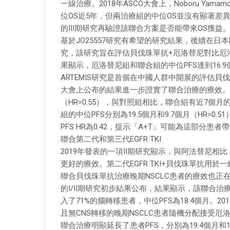
一線治療。2018年ASCO大會上，Noboru Y
位OS近5年，但兩治療組的中位OS並沒有顯著差異
的III期研究再驗證該聯合方案是否能帶來OS獲益
基於JO25557研究有希望的研究結果，後續在日本開
究，該研究旨在評估貝伐珠單抗+厄洛替尼對比厄洛
果顯示，厄洛替尼組和聯合組的中位PFS達到16.9
ARTEMIS研究是首個在中國人群中開展的評估貝
大會上公布的結果進一步證實了聯合治療的療效。聯合
（HR=0.55），與對照組相比，聯合組有近7個
組的中位PFS分別為19.5個月和9.7個月（HR=0
PFS HR為0.42，提示「A+T」可能為這部分患
聯合第二代和第三代EGFR TKI
2019年發表的一項II期研究顯示，與阿法替尼相
更好的療效。第二代EGFR TKI+貝伐珠單抗用於
聯合貝伐珠單抗治療晚期NSCLC患者的療效也正在
的I/II期研究初步結果公布，結果顯示，該聯合治
入了71%的腦轉移患者，中位PFS為18.4個月。20
且無CNS轉移的晚期NSCLC患者隨機分配接受
聯合治療明顯延長了患者PFS，分別為19.4個月和12