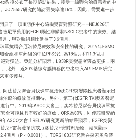
amamoto教授公布了長期隨訪結果，接受一線聯合治療患者的中
。JO25557研究的隨訪丟失率達16%，因此，需要進一步
。
展了一項III期多中心隨機雙盲對照研究——NEJ026研
替尼單藥用於EGFR陽性非鱗狀NSCLC患者中的療效。結
個月，與對照組相比延長了3.6個月。
伐珠單抗聯合厄洛替尼療效和安全性的研究。2019年ESMO
組和單葯組的中位PFS分別為18個月和11.3個月
月的絕對獲益。亞組分析顯示，L858R突變患者獲益更多，兩
.51）。此外，近30%基線有腦轉移的患者納入ARTEMIS研究，
者帶來更多獲益。
比，阿法替尼聯合貝伐珠單抗治療EGFR突變陽性患者顯示出
一線治療的療效值得期待。另外，第三代EGFR TKI奧希替尼
進行中。2019年ASCO大會上，奧希替尼聯合貝伐珠單抗
療安全可控且具有較好的療效，ORR為80%，即使該研究納
19年ASCO大會上RELAY研究更新的結果顯示，EGFR突變
厄洛替尼+雷莫蘆單抗或厄洛替尼+安慰劑治療。結果顯示，
.4個月（P＜0.0001）。TORG1833研究旨在探索奧希替