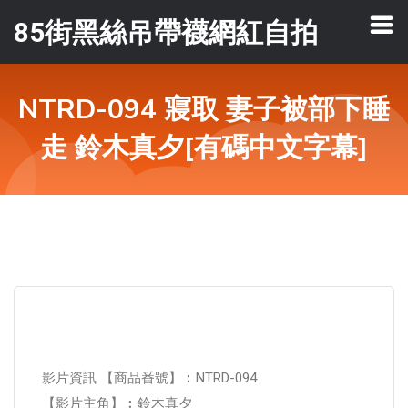
85街黑絲吊帶襪網紅自拍
NTRD-094 寢取 妻子被部下睡
走 鈴木真夕[有碼中文字幕]
影片資訊 【商品番號】︰NTRD-094
【影片主角】︰鈴木真夕