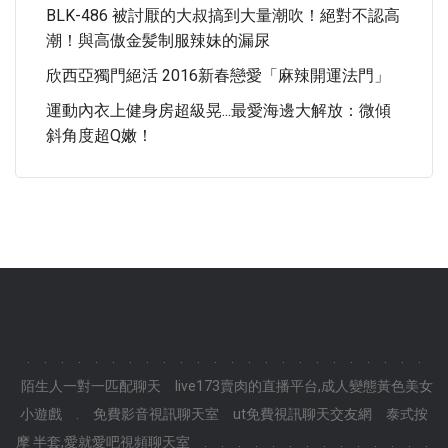
BLK-486 被討厭的大叔搞到大量潮吹！絕對不認高
潮！與高傲金髪制服辣妹的漏尿
欣西亞獨門絕活 2016新春戀愛「麻辣開運法門」
運動內衣上健身房超級晃...最愛海邊大解放：微傾
斜角度超Q嫩！
.
.
.
.
.
.
.
.
.
.
.
.
.
.
.
.
.
.
.
.
.
.
.
.
陌生人一對一匹配聊天
live173賣肉的直播平台,成人變態黃色美女
小遊戲
.
免費影音視訊聊天室
ut免費視訊聊天交友網
泰式按
摩 半套,愛就愛吧視頻聊天室
.
.
.
.
.
.
.
.
.
.
.
.
.
.