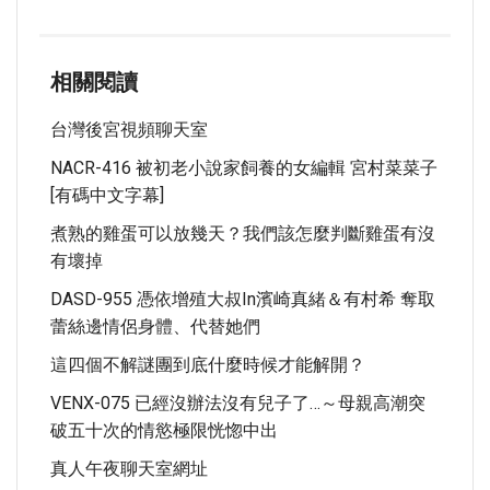
相關閱讀
台灣後宮視頻聊天室
NACR-416 被初老小說家飼養的女編輯 宮村菜菜子
[有碼中文字幕]
煮熟的雞蛋可以放幾天？我們該怎麼判斷雞蛋有沒
有壞掉
DASD-955 憑依增殖大叔in濱崎真緒＆有村希 奪取
蕾絲邊情侶身體、代替她們
這四個不解謎團到底什麼時候才能解開？
VENX-075 已經沒辦法沒有兒子了…～母親高潮突
破五十次的情慾極限恍惚中出
真人午夜聊天室網址