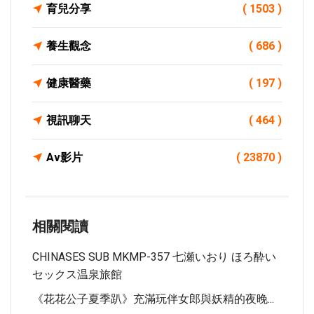
育兒分享
( 1503 )
養生觀念
( 686 )
健康醫藥
( 197 )
視訊聊天
( 464 )
Av影片
( 23870 )
相關閱讀
CHINASES SUB MKMP-357 七瀬いおり ほろ酔い
セックス温泉旅館
《花花公子夏季趴》充滿玩伴女郎與妖精的夜晚...