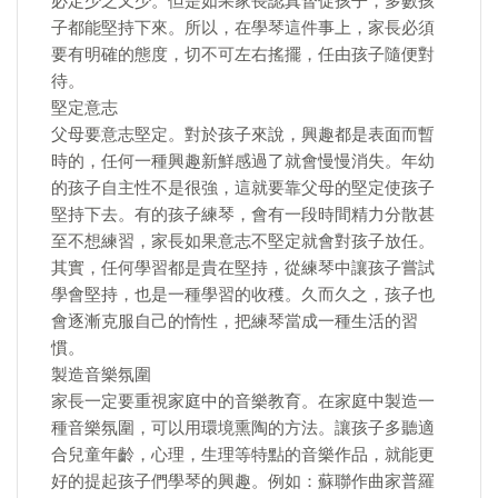
必定少之又少。但是如果家長認真督促孩子，多數孩
子都能堅持下來。所以，在學琴這件事上，家長必須
要有明確的態度，切不可左右搖擺，任由孩子隨便對
待。
堅定意志
父母要意志堅定。對於孩子來說，興趣都是表面而暫
時的，任何一種興趣新鮮感過了就會慢慢消失。年幼
的孩子自主性不是很強，這就要靠父母的堅定使孩子
堅持下去。有的孩子練琴，會有一段時間精力分散甚
至不想練習，家長如果意志不堅定就會對孩子放任。
其實，任何學習都是貴在堅持，從練琴中讓孩子嘗試
學會堅持，也是一種學習的收穫。久而久之，孩子也
會逐漸克服自己的惰性，把練琴當成一種生活的習
慣。
製造音樂氛圍
家長一定要重視家庭中的音樂教育。在家庭中製造一
種音樂氛圍，可以用環境熏陶的方法。讓孩子多聽適
合兒童年齡，心理，生理等特點的音樂作品，就能更
好的提起孩子們學琴的興趣。例如：蘇聯作曲家普羅