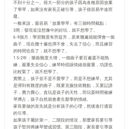
不到十分之一。很大一部分的孩子因為各種原因放棄
了學琴，如果沒有家長正確引導，孩子很容易半途而
廢。
一般來說，最容易「放棄學琴」有三個時間截點：
3周：發現並沒想像中的好玩，就不想學了。
6-9個月：學習難度有所提升，原來幾遍就能彈會一個
曲子，現在幾十遍也彈不會，失去了信心，而且練習
的時間也長了，就不想學了。
1.5-2年：樂曲難度大增，一個曲子要百遍還不能熟
練，嚴重失去信心，練琴時煩躁情緒很嚴重，功課也
比較緊了，就不想學了。
實際上，孩子並不是不愛學了，而是不想練琴。尤其
是彈到有難度的曲子，既要克服技術難點，又要記譜
子，費力費心。貪玩是孩子的天性，而玩耍時間被練
琴擠占，孩子自然就會產生厭學的情緒。
家長要做的首先就是分析孩子的心理，然後進行適當
的引導。
如果孩子屬於第一、二階段的情況，那麼家長要引導
孩子堅持將練琴變成習慣。第三階段，家長要引導孩