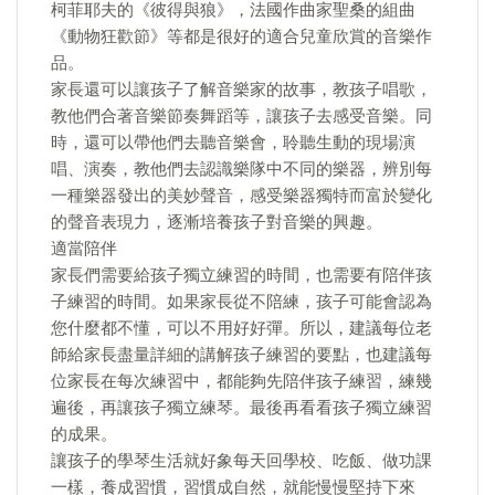
柯菲耶夫的《彼得與狼》，法國作曲家聖桑的組曲
《動物狂歡節》等都是很好的適合兒童欣賞的音樂作
品。
家長還可以讓孩子了解音樂家的故事，教孩子唱歌，
教他們合著音樂節奏舞蹈等，讓孩子去感受音樂。同
時，還可以帶他們去聽音樂會，聆聽生動的現場演
唱、演奏，教他們去認識樂隊中不同的樂器，辨別每
一種樂器發出的美妙聲音，感受樂器獨特而富於變化
的聲音表現力，逐漸培養孩子對音樂的興趣。
適當陪伴
家長們需要給孩子獨立練習的時間，也需要有陪伴孩
子練習的時間。如果家長從不陪練，孩子可能會認為
您什麼都不懂，可以不用好好彈。所以，建議每位老
師給家長盡量詳細的講解孩子練習的要點，也建議每
位家長在每次練習中，都能夠先陪伴孩子練習，練幾
遍後，再讓孩子獨立練琴。最後再看看孩子獨立練習
的成果。
讓孩子的學琴生活就好象每天回學校、吃飯、做功課
一樣，養成習慣，習慣成自然，就能慢慢堅持下來