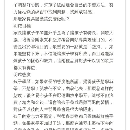
子調整好心態，幫孩子總結適合自己的學習方法。努
力從枯燥的練習中找到樂趣，找到成就感。
那麼家長具體應該怎麼做呢？
明確目標
家長讓孩子學琴無外乎是為了讓孩子有特長、開發大
腦、培養音樂素質和堅持考音樂類專業幾種目的。不
管是出於哪種目的，最重要的一點就是「堅持」。如
果能堅持下來，不僅能讓孩子學有所成，而且還能鍛
煉孩子的恆心和毅力，這兩種品質對孩子以後的發展
都大有裨益。
明確態度
孩子學琴，如果家長的態度無所謂，覺得孩子想學就
學，不想學了就放任不管，由著他去，那麼您這樣的
態度，很容易令孩子在厭倦期放棄學琴。這樣不但浪
費了精力和金錢，還會讓孩子養成遇難而退的習慣，
對孩子以後的人生髮展將會是很大的隱患。
孩子的意志力不堅定，對很多事物都只圖個新鮮熱乎
勁，如果家長不加以干涉，那麼在練琴上堅持下去的