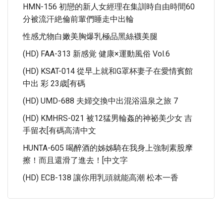
HMN-156 初戀的新人女經理在集訓時自由時間60
分被流汗絶倫前輩們睡走中出輪
性感尤物白嫩美胸爆乳極品黑絲襪美腿
(HD) FAA-313 新感覚 健康×運動風俗 Vol.6
(HD) KSAT-014 從早上就和G罩杯妻子在愛情賓館
中出 彩 23歳[有碼
(HD) UMD-688 夫婦交換中出混浴温泉之旅 7
(HD) KMHRS-021 被12猛男輪姦的神祕美少女 吉
手留衣[有碼高清中文
HUNTA-605 喝醉酒的姊姊騎在我身上強制素股摩
擦！而且還滑了進去！[中文字
(HD) ECB-138 讓你用乳頭就能高潮 松本一香