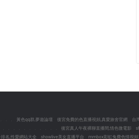
.
.
.
黃色qq群,夢遊論壇
後宮免費的色直播視頻,真愛旅舍官網
台
.
.
.
.
.
.
.
.
.
.
.
後宮真人午夜裸聊直播間,情色微電影
平台排名,性愛網站大全
showlive美女直播平台
mmbox彩虹兔費色情視