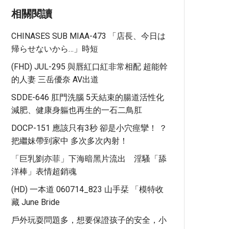
相關閱讀
CHINASES SUB MIAA-473 「店長、今日は
帰らせないから…」時短
(FHD) JUL-295 與唇紅口紅非常相配 超能幹
的人妻 三岳優奈 AV出道
SDDE-646 肛門洗腦 5天結束的腸道活性化
減肥、健康身軀也再生的一石二鳥肛
DOCP-151 應該只有3秒 卻是小穴痙攣！ ？
把繼妹帶到家中 多次多次內射！
「巨乳劉亦菲」下海暗黑片流出 淫騷「舔
洋棒」表情超銷魂
(HD) 一本道 060714_823 山手栞 「模特收
藏 June Bride
戶外玩耍問題多，想要保證孩子的安全，小