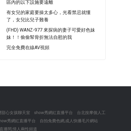
區內的以下設施要遠離
有女兒的家庭要操太多心，光看禁忌就懂
了，女兒比兒子難養
(FHD) WANZ-977 來探病的妻子可愛好色妹
妹！！偷偷幫骨折無法自慰的我
完全免費在線AV視頻
灣甜心女孩聊天室
show秀網紅直播平台
台北按摩個人工
show秀網紅直播平台
自拍免費色網,成人快播毛片網站
頻直播間,情人兩性頻道