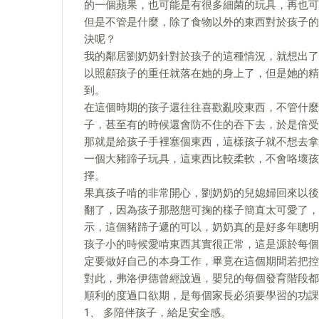
的一個蘋果，也可能是有很多細菌的玩具，再也可
但是不管是什麼，除了食物以外的東西對於孩子的
決呢？
我的鄰居劉奶奶針對於孩子的這種情況，就想出了
以照顧孩子的重任就落在她的身上了，但是她的精
到。
在這個時期的孩子還往往喜歡亂咬東西，不管什麼
子，甚至有的時候還會防不住的吞下去，於是倍受
那就是給孩子手裡塞個東西，這樣孩子就不想去拿
一個大豬蹄子玩具，這東西比較柔軟，不會咯壞孩
擇。
果真孩子啃的非常開心，劉奶奶的兒媳婦回來以後
翻了，因為孩子那憨態可掬的樣子簡直太可愛了，
示，這個豬蹄子遞的可以，奶奶真的是好多年聰明
孩子小的時候愛啃東西其實很正常，這是源於每個
定要做好自己的本身工作，畢竟在這個期間若把控
對此，弗洛伊德曾經說過，嬰兒的每個發育階段都
順利的度過口欲期，是每個家長必須要學習的功課
1、 多陪伴孩子，給足安全感。