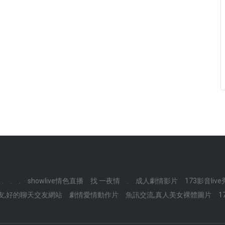
.
.
.
showlive情色直播
找 一夜情
.
成人劇情影片
173影音live
友,好的聊天交友網站
劇情愛情動作片
魚訊交流,真人美女裸體圖片
1