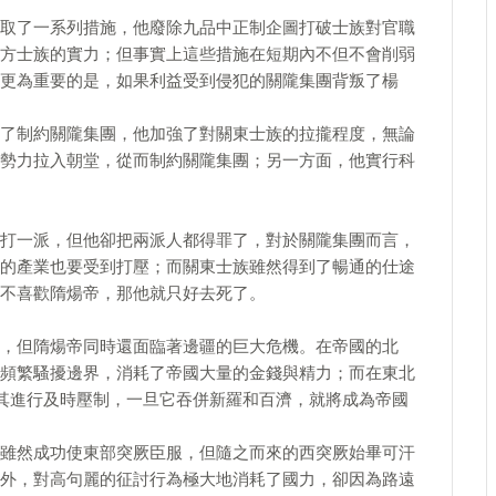
取了一系列措施，他廢除九品中正制企圖打破士族對官職
方士族的實力；但事實上這些措施在短期內不但不會削弱
更為重要的是，如果利益受到侵犯的關隴集團背叛了楊
了制約關隴集團，他加強了對關東士族的拉攏程度，無論
勢力拉入朝堂，從而制約關隴集團；另一方面，他實行科
打一派，但他卻把兩派人都得罪了，對於關隴集團而言，
的產業也要受到打壓；而關東士族雖然得到了暢通的仕途
不喜歡隋煬帝，那他就只好去死了。
，但隋煬帝同時還面臨著邊疆的巨大危機。在帝國的北
頻繁騷擾邊界，消耗了帝國大量的金錢與精力；而在東北
其進行及時壓制，一旦它吞併新羅和百濟，就將成為帝國
雖然成功使東部突厥臣服，但隨之而來的西突厥始畢可汗
外，對高句麗的征討行為極大地消耗了國力，卻因為路遠