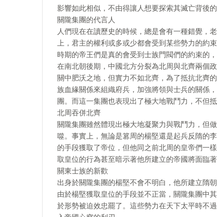
影響如此相似，不由得讓人想要探索其滅亡背後的
關隴集團的代言人
人們現在在讀歷史的時候，總是會有一種錯覺，老
上，君主的權利或多或少都會受到某些勢力的約束
時期的帝王們是真的會受到士族門閥們的約束的，
在南北朝後期，中國北方分裂為北周與北齊兩個政
關中肥沃之地，但實力不如北齊，為了抵抗北齊的
族血緣關係來組織府兵，加強將領與士兵的關係，
團。而這一集團也表現出了極大地戰鬥力，不但抵
北周吞併北齊
關隴集團雖然體現出極大地凝聚力與戰鬥力，但做
噬。事實上，無論是篡周的楊堅還是起兵反隋的李
的手段獲取了帝位，但他同之前北周的皇帝們一樣
取皇位的行為甚至暗示著他所建立的帝國將面臨著
關東士族的新歡
出身於關隴集團的楊堅不會不明白，他所建立隋朝
由於楊堅獲取皇位的手段並不正當，關隴集團中其
於形勢被迫效忠罷了。這些勢力在天下太平時不過