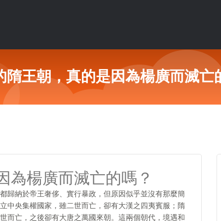
的隋王朝，真的是因為楊廣而滅亡
因為楊廣而滅亡的嗎？
都歸納於帝王奢侈、實行暴政，但原因似乎並沒有那麼簡
立中央集權國家，雖二世而亡，卻有大漢之四夷賓服；隋
世而亡，之後卻有大唐之萬國來朝。這兩個朝代，境遇和