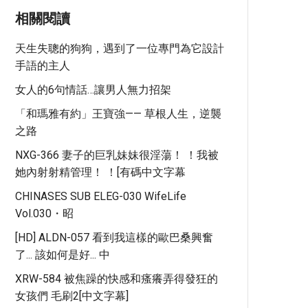
相關閱讀
天生失聰的狗狗，遇到了一位專門為它設計
手語的主人
女人的6句情話…讓男人無力招架
「和瑪雅有約」王寶強—— 草根人生，逆襲
之路
NXG-366 妻子的巨乳妹妹很淫蕩！ ！我被
她內射射精管理！ ！[有碼中文字幕
CHINASES SUB ELEG-030 WifeLife
Vol.030・昭
[HD] ALDN-057 看到我這樣的歐巴桑興奮
了... 該如何是好... 中
XRW-584 被焦躁的快感和瘙癢弄得發狂的
女孩們 毛刷2[中文字幕]