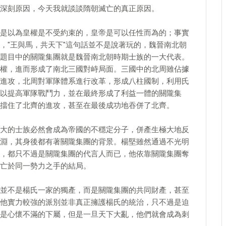
深刻原因，今天我就談談隋朝滅亡的真正原因。
是以為皇權是不受約束的，皇帝是可以任性而為的；事實
，"王與馬，共天下"這句話並不是說著玩的，魏晉南北朝
題目中的關隴集團就是魏晉南北朝時期士族的一大代表。
權，進而形成了南北三國對峙局面。三國中的北周雖佔據
進攻，北周對軍隊體系進行改革，形成八柱國制，利用氏
以提高軍隊戰鬥力，並在最終形成了利益一體的關隴集
擋住了北齊的進攻，甚至在最後成功地吞併了北齊。
大的士族必然會成為帝國的不穩定分子，併產生極大地反
淵，其身後都有著關隴集團的背景。楊堅雖然通過不光明
，都只不過是關隴集團的代言人而已，他依靠關隴集團奪
亡於同一勢力之手的結局。
並不是楊氏一家的獨產，而是關隴集團的共同財產，甚至
他實力較強的派別並非真正擁護楊氏的統治，只不過是迫
是心懷不滿的下屬，但是一旦天下大亂，他們就會成為刺