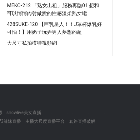
MEKO-212 「熟女出租」服務再臨01 想和
可以悄悄內射做愛的性感溫柔熟女繼
428SUKE-120 【巨乳星人！！J罩杯爆乳好
可怕！】用奶子玩弄男人夢想的超
大尺寸私拍模特視頻網
秀
showlive美女直播
.
.
.
.
.
.
.
.
.
.
.
.
.
73辣妹直播
主播大尺度直播平台
套路直播破解