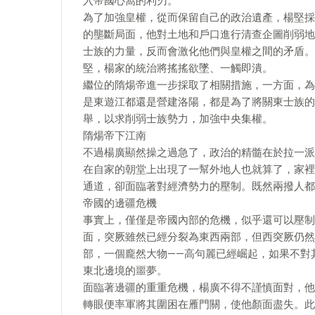
入帝國心窩的利刃。
為了加強皇權，從而保留自己的政治遺產，楊堅採
的壟斷局面，他對土地和戶口進行清查企圖削弱地
士族的力量，反而會激化他們與皇權之間的矛盾。
堅，楊家的統治將搖搖欲墜、一觸即潰。
繼位的隋煬帝進一步採取了相關措施，一方面，為
是東遊江都還是營建洛陽，都是為了將關東士族的
舉，以求削弱士族勢力，加強中央集權。
隋煬帝下江南
不過楊廣顯然操之過急了，政治的精髓在於拉一派
在自家的朝堂上出現了一幫外地人也就算了，家裡
通道，卻面臨著對經濟勢力的壓制。既然兩撥人都
帝國的邊疆危機
事實上，僅僅是帝國內部的危機，似乎還可以壓制
面，突厥雖然已經分裂為東西兩部，但西突厥仍然
部，一個龐然大物——高句麗已經崛起，如果不對
東北邊境的噩夢。
面臨著邊疆的重重危機，楊廣不得不謹慎面對，他
轉眼便率軍將其圍困在雁門關，使他顏面盡失。此