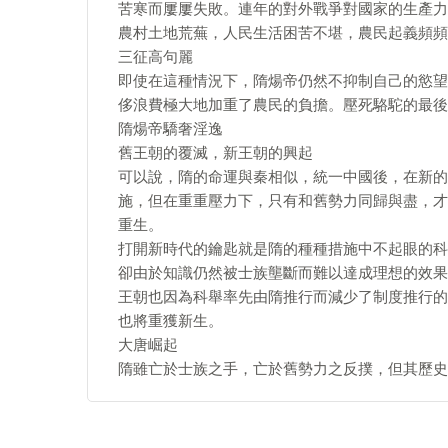
苦寒而屢屢失敗。連年的對外戰爭對國家的生產力
農村土地荒蕪，人民生活困苦不堪，農民起義頻頻
三征高句麗
即使在這種情況下，隋煬帝仍然不抑制自己的慾望
侈浪費極大地加重了農民的負擔。壓死駱駝的最後
隋煬帝驕奢淫逸
舊王朝的覆滅，新王朝的興起
可以說，隋的命運與秦相似，統一中國後，在新的
施，但在重重壓力下，只有和舊勢力同歸與盡，才
重生。
打開新時代的鑰匙就是隋的種種措施中不起眼的科
卻由於知識仍然被士族壟斷而難以達成理想的效果
王朝也因為科舉率先由隋推行而減少了制度推行的
也將重獲新生。
大唐崛起
隋雖亡於士族之手，亡於舊勢力之反撲，但其歷史