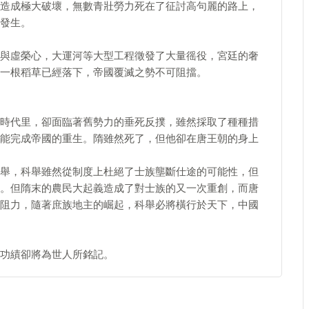
造成極大破壞，無數青壯勞力死在了征討高句麗的路上，
發生。
與虛榮心，大運河等大型工程徵發了大量徭役，宮廷的奢
一根稻草已經落下，帝國覆滅之勢不可阻擋。
時代里，卻面臨著舊勢力的垂死反撲，雖然採取了種種措
能完成帝國的重生。隋雖然死了，但他卻在唐王朝的身上
舉，科舉雖然從制度上杜絕了士族壟斷仕途的可能性，但
。但隋末的農民大起義造成了對士族的又一次重創，而唐
阻力，隨著庶族地主的崛起，科舉必將橫行於天下，中國
功績卻將為世人所銘記。