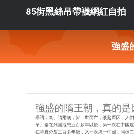
85街黑絲吊帶襪網紅自拍
強盛
強盛的隋王朝，真的是
導語：秦、隋兩朝，皆二世而亡，談起原因，人們
單。秦在列國混戰五百多年以後，第一次在中國建
在華夏分裂三百多年後，又一次統一中國，同樣二