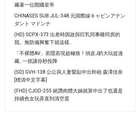
藏著一位開國皇帝
CHINASES SUB JUL-348 元国際線キャビンアテン
ダント マドンナ
(HD) SCPX-373 出差時因故與巨乳同事睡同房的
我。無防備興奮下就這樣…
「不裸體AV」若隱若現超極致！俏皮J奶大玩捉迷
藏…一抓讓你秒投降
(SD) GVH-138 公公與人妻緊貼中出幹砲 森澤佳奈
[標清中文字幕]
(FHD) CJOD-255 絕讚肉體大姊就算中出了也還是
持續色女玩弄直到清空蛋