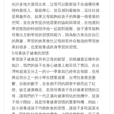
在許多地方展現出來，父母可以觀察孩子在做哪些事
情時最投入、最能專心、並且感到最愉快，這往往就
是興趣所在。如果父母能夠給孩子的興趣一個發展的
空間，並在身旁提供他需要的協助與環境，在他遇到
學習瓶頸的時候陪伴他一起面對困難，孩子通常能夠
培養出主動學習的習慣與能力，因為動力來自於自己
的興趣，學習的效果會比父母師長外在勉強的學習效
果好很多，也更能養成終身學習的習慣。
5.培養孩子健康的習慣
希望孩子健康是所有父母的願望，但根據最近幾年的
統計，我們的孩子在身心健康上都呈現了警訊。在台
灣有超過五分之一的小一學童就已經有近視眼，也有
將近四分之一的小學生體重過重，台灣兒童罹患憂
鬱、自殺的數字，在各個不同的調查中都亮起了紅
燈。缺乏健康概念、忽視培養孩子良好健康習慣的父
母，讓我們的下一代正邁向健康弱化的危機中。從孩
子很小開始，就是培養健康習慣的重要時機，例如︰
從小就養成孩子均衡飲食的習慣，讓孩子多吃蔬菜水