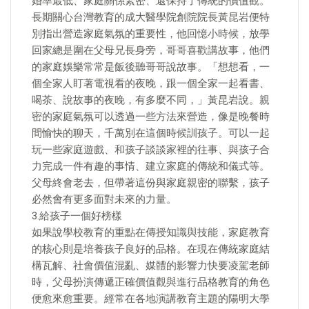
婚率最低、家庭關係緊密、還保持了傳統的價值觀。
長期關心台灣教育的成大醫學院創院院長黃昆岩便特
別指出營造家庭氣氛的重要性，他回憶小時候，放學
回家總是圍在父母兄長身旁，哥哥喜歡講故事，他們
的家庭娛樂常常是飯後聽哥哥說故事。「想想看，一
個全家人盯著電視看的夜晚，跟一個全家一起看書、
喝茶、說故事的夜晚，有多麼不同，」黃昆岩說。親
密的家庭氣氛可以透過一些方法來營造，像是晚餐時
間愉快的聊天，千萬別在這個時候訓孩子。可以一起
玩一些家庭遊戲、和孩子談談家裡的往事、與孩子合
力完成一件有趣的事情、建立家庭的傳統和儀式等。
父母終會老去，但帶著這份與家庭親密的聯繫，孩子
必然會有更多面對未來的力量。
3.給孩子一個好榜樣
如果說學校教育的重點在傳授知識與技能，家庭教育
的核心則是培養孩子良好的品格。在現在傳統家庭結
構瓦解、社會價值混亂、媒體的影響力快要凌駕老師
時，父母扮演傳遞正確價值觀與進行品格教育的角色
便愈來愈重要。經常在各地演講教育主題的陽明大學