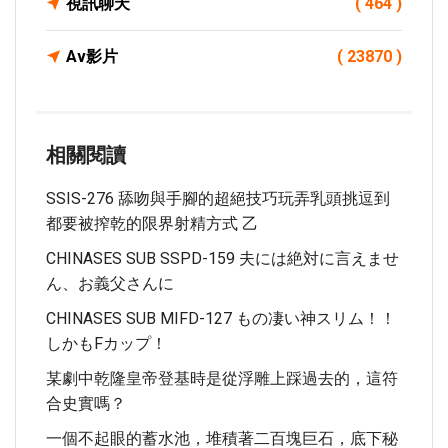
視訊聊天
( 464 )
Av影片
( 23870 )
相關閱讀
SSIS-276 舔吻與手腳的超絕技巧玩弄乳頭挑逗到
都要被搾乾的限界射精方式 乙
CHINASES SUB SSPD-159 夫には絶対に言えませ
ん、お義父さんに
CHINASES SUB MIFD-127 もの凄い神スリム！！
しかもFカップ！
某劇中乾隆皇帝登基時是從浮雕上踩過去的，這符
合史實嗎？
一個不起眼的蓄水池，堆積著二百塊巨石，底下秘