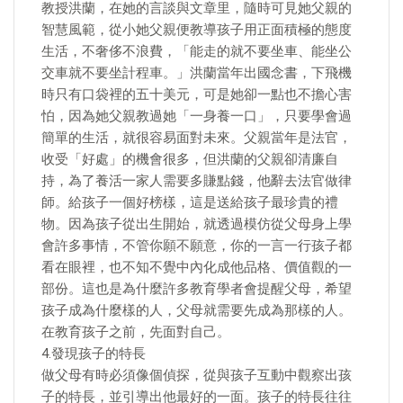
教授洪蘭，在她的言談與文章里，隨時可見她父親的
智慧風範，從小她父親便教導孩子用正面積極的態度
生活，不奢侈不浪費，「能走的就不要坐車、能坐公
交車就不要坐計程車。」洪蘭當年出國念書，下飛機
時只有口袋裡的五十美元，可是她卻一點也不擔心害
怕，因為她父親教過她「一身養一口」，只要學會過
簡單的生活，就很容易面對未來。父親當年是法官，
收受「好處」的機會很多，但洪蘭的父親卻清廉自
持，為了養活一家人需要多賺點錢，他辭去法官做律
師。給孩子一個好榜樣，這是送給孩子最珍貴的禮
物。因為孩子從出生開始，就透過模仿從父母身上學
會許多事情，不管你願不願意，你的一言一行孩子都
看在眼裡，也不知不覺中內化成他品格、價值觀的一
部份。這也是為什麼許多教育學者會提醒父母，希望
孩子成為什麼樣的人，父母就需要先成為那樣的人。
在教育孩子之前，先面對自己。
4.發現孩子的特長
做父母有時必須像個偵探，從與孩子互動中觀察出孩
子的特長，並引導出他最好的一面。孩子的特長往往