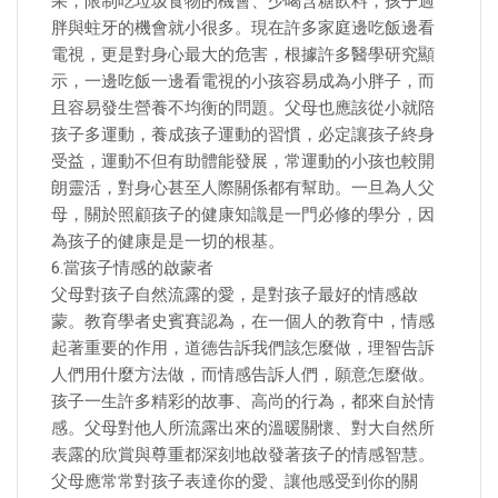
果，限制吃垃圾食物的機會、少喝含糖飲料，孩子過
胖與蛀牙的機會就小很多。現在許多家庭邊吃飯邊看
電視，更是對身心最大的危害，根據許多醫學研究顯
示，一邊吃飯一邊看電視的小孩容易成為小胖子，而
且容易發生營養不均衡的問題。父母也應該從小就陪
孩子多運動，養成孩子運動的習慣，必定讓孩子終身
受益，運動不但有助體能發展，常運動的小孩也較開
朗靈活，對身心甚至人際關係都有幫助。一旦為人父
母，關於照顧孩子的健康知識是一門必修的學分，因
為孩子的健康是是一切的根基。
6.當孩子情感的啟蒙者
父母對孩子自然流露的愛，是對孩子最好的情感啟
蒙。教育學者史賓賽認為，在一個人的教育中，情感
起著重要的作用，道德告訴我們該怎麼做，理智告訴
人們用什麼方法做，而情感告訴人們，願意怎麼做。
孩子一生許多精彩的故事、高尚的行為，都來自於情
感。父母對他人所流露出來的溫暖關懷、對大自然所
表露的欣賞與尊重都深刻地啟發著孩子的情感智慧。
父母應常常對孩子表達你的愛、讓他感受到你的關