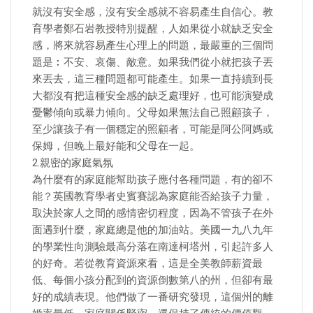
就沒有安全感，沒有安全感就不容易產生自信心。教
育學者鄭石岩教授特別提醒，人如果從小就缺乏安全
感，將來就容易產生心理上的問題，最嚴重的三個問
題是︰不安、哀傷、敵意。如果我們從小就把孩子丟
來丟去，這三種問題都可能產生。如果一直持續到長
大都沒有把這種安全感的缺乏處理好，也可能演變成
憂鬱傾向或暴力傾向。父母如果無法自己照顧孩子，
至少讓孩子有一個穩定的照顧者，可能是阿公阿媽或
保姆，但晚上最好能和父母在一起。
2.親密的家庭氣氛
為什麼有的家庭能幫助孩子應付各種問題，有的卻不
能？英國教育學者史賓賽認為家庭能否給孩子力量，
取決於家人之間的感情密切程度，因為不管孩子在外
面遇到什麼，家庭總是他的加油站。美國一九八九年
的學業性向測驗最高分落在南達柯塔州，引起許多人
的好奇。若從教育資源來看，這是全美教師薪資最
低、每個小孩分配到的資源倒數第八的州，但卻有最
好的成績表現。他們做了一番研究發現，這個州的離