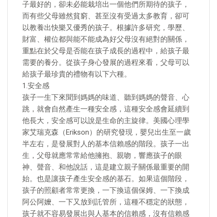
子最好的，卻未必能栽培出一個他們所期待的孩子，
而有些父母雖然貧窮、甚至沒有受過太多教育，卻可
以教養出快樂又優秀的孩子。根據許多研究，學歷、
財富、權位都與能不能成為好父母沒有絕對的關係，
重點在於父母是否能在孩子成長的過程中，給孩子最
需要的養分。從孩子身心發展的過程來看，父母可以
給孩子最珍貴的禮物有以下六種。
1.安全感
孩子一生下來聞到媽媽的味道、聽到媽媽的聲音、心
跳，就會自然產生一種安全感，這種安全感會延續到
他長大，安全感可以說是生命的主旋律。美國心理學
家艾瑞克森（Erikson）的研究發現，嬰兒出生至一歲
半左右，是發展對人的基本信賴感的階段。孩子一出
生，父母就應常常給他擁抱、親吻，響應孩子的眼
神、聲音、和他說話，這是建立親子關係最重要的開
始。也是讓孩子產生安全感的基石。如果這個階段，
孩子的照顧者常常更換，一下換這個保姆、一下換成
阿公阿嬤、一下又放到託管所，這種不穩定的狀態，
孩子就不容易發展出與人基本的信賴感，沒有信賴感