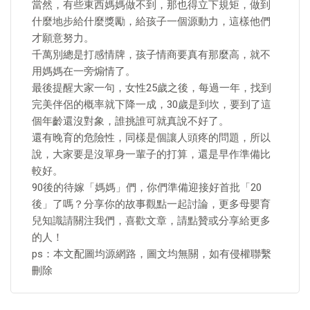
當然，有些東西媽媽做不到，那也得立下規矩，做到
什麼地步給什麼獎勵，給孩子一個源動力，這樣他們
才願意努力。
千萬別總是打感情牌，孩子情商要真有那麼高，就不
用媽媽在一旁煽情了。
最後提醒大家一句，女性25歲之後，每過一年，找到
完美伴侶的概率就下降一成，30歲是到坎，要到了這
個年齡還沒對象，誰挑誰可就真說不好了。
還有晚育的危險性，同樣是個讓人頭疼的問題，所以
說，大家要是沒單身一輩子的打算，還是早作準備比
較好。
90後的待嫁「媽媽」們，你們準備迎接好首批「20
後」了嗎？分享你的故事觀點一起討論，更多母嬰育
兒知識請關注我們，喜歡文章，請點贊或分享給更多
的人！
ps：本文配圖均源網路，圖文均無關，如有侵權聯繫
刪除