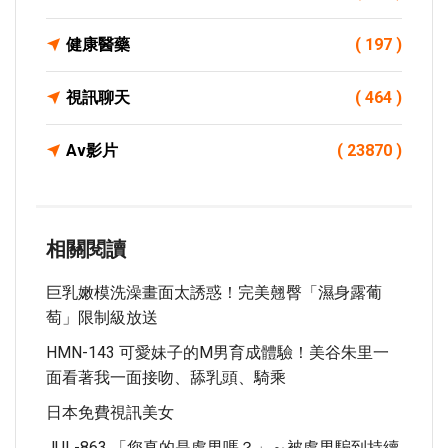
健康醫藥
( 197 )
視訊聊天
( 464 )
Av影片
( 23870 )
相關閱讀
巨乳嫩模洗澡畫面太誘惑！完美翹臀「濕身露葡
萄」限制級放送
HMN-143 可愛妹子的M男育成體驗！美谷朱里一
面看著我一面接吻、舔乳頭、騎乘
日本免費視訊美女
JUL-863 「您真的是處男嗎？」～被處男騙到持續