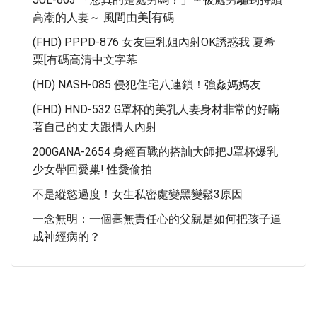
高潮的人妻～ 風間由美[有碼
(FHD) PPPD-876 女友巨乳姐內射OK誘惑我 夏希
栗[有碼高清中文字幕
(HD) NASH-085 侵犯住宅八連鎖！強姦媽媽友
(FHD) HND-532 G罩杯的美乳人妻身材非常的好瞞
著自己的丈夫跟情人內射
200GANA-2654 身經百戰的搭訕大師把J罩杯爆乳
少女帶回愛巢! 性愛偷拍
不是縱慾過度！女生私密處變黑變鬆3原因
一念無明：一個毫無責任心的父親是如何把孩子逼
成神經病的？