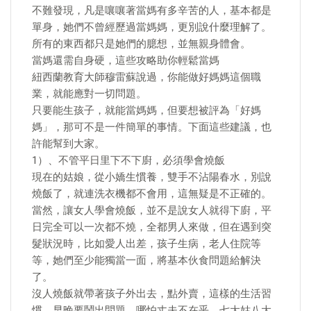
不難發現，凡是嚷嚷著當媽有多辛苦的人，基本都是
單身，她們不曾經歷過當媽媽，更別說什麼理解了。
所有的東西都只是她們的臆想，並無親身體會。
當媽還需自身硬，這些攻略助你輕鬆當媽
紐西蘭教育大師穆雷蘇說過，你能做好媽媽這個職
業，就能應對一切問題。
只要能生孩子，就能當媽媽，但要想被評為「好媽
媽」，那可不是一件簡單的事情。下面這些建議，也
許能幫到大家。
1）、不管平日里下不下廚，必須學會燒飯
現在的姑娘，從小嬌生慣養，雙手不沾陽春水，別說
燒飯了，就連洗衣機都不會用，這無疑是不正確的。
當然，讓女人學會燒飯，並不是說女人就得下廚，平
日完全可以一次都不燒，全都男人來做，但在遇到突
髮狀況時，比如愛人出差，孩子生病，老人住院等
等，她們至少能獨當一面，將基本伙食問題給解決
了。
沒人燒飯就帶著孩子外出去，點外賣，這樣的生活習
慣，早晚要鬧出問題。哪怕丈夫不在乎，七大姑八大