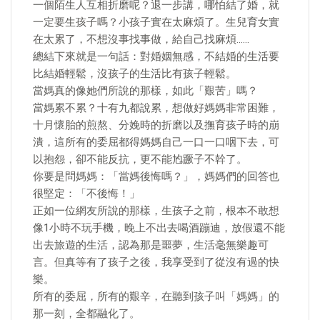
一個陌生人互相折磨呢？退一步講，哪怕結了婚，就
一定要生孩子嗎？小孩子實在太麻煩了。生兒育女實
在太累了，不想沒事找事做，給自己找麻煩……
總結下來就是一句話：對婚姻無感，不結婚的生活要
比結婚輕鬆，沒孩子的生活比有孩子輕鬆。
當媽真的像她們所說的那樣，如此「艱苦」嗎？
當媽累不累？十有九都說累，想做好媽媽非常困難，
十月懷胎的煎熬、分娩時的折磨以及撫育孩子時的崩
潰，這所有的委屈都得媽媽自己一口一口咽下去，可
以抱怨，卻不能反抗，更不能尥蹶子不幹了。
你要是問媽媽：「當媽後悔嗎？」，媽媽們的回答也
很堅定：「不後悔！」
正如一位網友所說的那樣，生孩子之前，根本不敢想
像1小時不玩手機，晚上不出去喝酒蹦迪，放假還不能
出去旅遊的生活，認為那是噩夢，生活毫無樂趣可
言。但真等有了孩子之後，我享受到了從沒有過的快
樂。
所有的委屈，所有的艱辛，在聽到孩子叫「媽媽」的
那一刻，全都融化了。