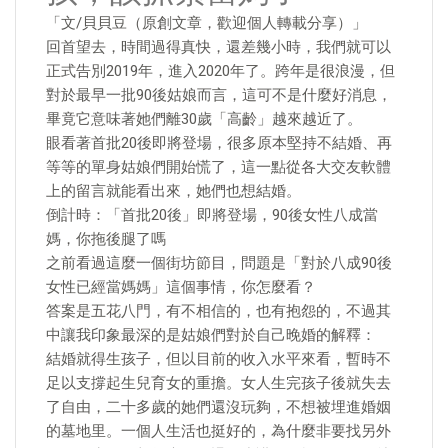
「文/貝貝豆（原創文章，歡迎個人轉載分享）」
回首望去，時間過得真快，還差幾小時，我們就可以
正式告別2019年，進入2020年了。跨年是很浪漫，但
對於最早一批90後姑娘而言，這可不是什麼好消息，
畢竟它意味著她們離30歲「高齡」越來越近了。
眼看著首批20後即將登場，很多原本堅持不結婚、再
等等的單身姑娘們開始慌了，這一點從各大交友軟體
上的留言就能看出來，她們也想結婚。
倒計時：「首批20後」即將登場，90後女性八成當
媽，你拖後腿了嗎
之前看過這麼一個街坊節目，問題是「對於八成90後
女性已經當媽媽」這個事情，你怎麼看？
答案是五花八門，有不相信的，也有抱怨的，不過其
中讓我印象最深的是姑娘們對於自己晚婚的解釋：
結婚就得生孩子，但以目前的收入水平來看，暫時不
足以支撐起生兒育女的重擔。女人生完孩子後就失去
了自由，二十多歲的她們還沒玩夠，不想被埋進婚姻
的墓地里。一個人生活也挺好的，為什麼非要找另外