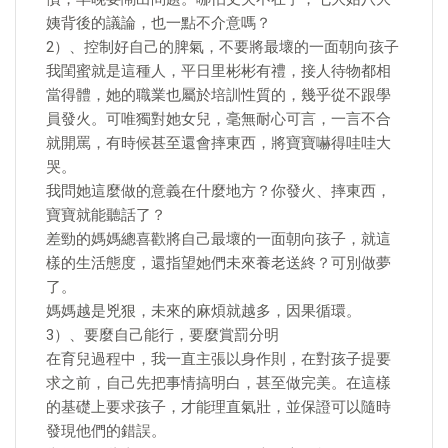
姨背後的議論，也一點不介意嗎？
2）、控制好自己的脾氣，不要將最壞的一面朝向孩子
我閨蜜就是這種人，平日里彬彬有禮，接人待物都相
當得體，她的職業也屬於培訓性質的，幾乎從不跟學
員發火。可唯獨對她女兒，毫無耐心可言，一言不合
就開罵，有時候甚至還會摔東西，將寶寶嚇得哇哇大
哭。
我問她這麼做的意義在什麼地方？你發火、摔東西，
寶寶就能聽話了？
差勁的媽媽總喜歡將自己最壞的一面朝向孩子，就這
樣的生活態度，還指望她們未來養老送終？可別做夢
了。
媽媽越是兇狠，未來的麻煩就越多，因果循環。
3）、要麼自己能行，要麼賞罰分明
在育兒過程中，我一直主張以身作則，在對孩子提要
求之前，自己先把事情搞明白，甚至做完美。在這樣
的基礎上要求孩子，才能理直氣壯，並保證可以隨時
發現他們的錯誤。