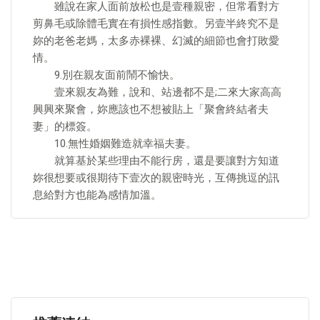
雖說在家人面前放松也是壹種親密，但常看對方
剪鼻毛或除體毛實在有損性感指數。另壹半終究不是
妳的老爸老媽，太多赤裸裸、幻滅的細節也會打敗愛
情。
9.別在親友面前鬧不愉快。
壹來親友為難，說和、站邊都不是;二來大家高高
興興來聚會，妳應該也不想被貼上「聚會終結者夫
妻」的標簽。
10.無性婚姻難造就幸福夫妻。
就算基於某些理由不能行房，還是要讓對方知道
妳很想要或很期待下壹次的親密時光，互傳挑逗的訊
息給對方也能為感情加溫。