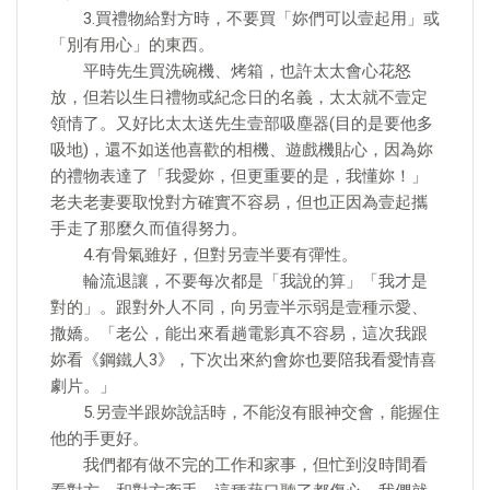
3.買禮物給對方時，不要買「妳們可以壹起用」或
「別有用心」的東西。
平時先生買洗碗機、烤箱，也許太太會心花怒
放，但若以生日禮物或紀念日的名義，太太就不壹定
領情了。又好比太太送先生壹部吸塵器(目的是要他多
吸地)，還不如送他喜歡的相機、遊戲機貼心，因為妳
的禮物表達了「我愛妳，但更重要的是，我懂妳！」
老夫老妻要取悅對方確實不容易，但也正因為壹起攜
手走了那麼久而值得努力。
4.有骨氣雖好，但對另壹半要有彈性。
輪流退讓，不要每次都是「我說的算」「我才是
對的」。跟對外人不同，向另壹半示弱是壹種示愛、
撒嬌。「老公，能出來看趟電影真不容易，這次我跟
妳看《鋼鐵人3》，下次出來約會妳也要陪我看愛情喜
劇片。」
5.另壹半跟妳說話時，不能沒有眼神交會，能握住
他的手更好。
我們都有做不完的工作和家事，但忙到沒時間看