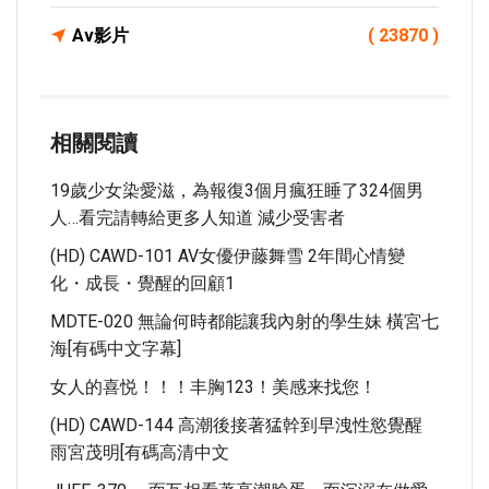
Av影片
( 23870 )
相關閱讀
19歲少女染愛滋，為報復3個月瘋狂睡了324個男
人…看完請轉給更多人知道 減少受害者
(HD) CAWD-101 AV女優伊藤舞雪 2年間心情變
化・成長・覺醒的回顧1
MDTE-020 無論何時都能讓我內射的學生妹 橫宮七
海[有碼中文字幕]
女人的喜悦！！！丰胸123！美感来找您！
(HD) CAWD-144 高潮後接著猛幹到早洩性慾覺醒
雨宮茂明[有碼高清中文