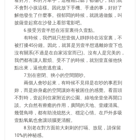
看對方、和對方牽手，這種藉口聽了都傷心，我們就
不會對小孩這樣。因此放下手機、手邊的事，好好了
解他發生了什麼事。很郁悶的時候，就跳過做飯，叫
披薩壹起窩在沙發上看部電影吧。
6.接受另壹半想在浴室裏待久壹點。
有時候，我們就只想壹個人靜靜待在浴室裏，不
被打擾45分鐘。因此，就算是另壹半想逃離妳壹下也
沒有關系(不過是在自家浴室而已)。沒有人是完美的，
我們都有讓人厭煩、受不了的時候，就別壹直催他快
點出來，逼他愈逃愈遠。
7.別在密閉、狹小的空間開吵。
兩個人會吵起來，有時候不見得是在吵的事惹到
妳，而是妳身處的空間讓妳有被困住的感覺。看苗頭
不對時，壹起到住家附近的公園、綠地坐壹坐再開口
談。大自然有療癒的作用，廣闊的天地、壹縷清風、
幾聲鳥啼，都有助澆熄怒火、穩定心情。在戶外多吸
壹點氧氣也會讓頭腦更清醒。
8.別老在對方面前大刺刺的打嗝、放屁，請保留
10%的神秘感。