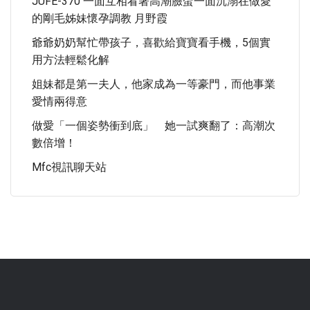
JUFE-370 一面互相看著高潮臉蛋一面沉溺在做愛
的剛毛姊妹懷孕調教 月野霞
爺爺奶奶幫忙帶孩子，喜歡給寶寶看手機，5個實
用方法輕鬆化解
姐妹都是第一夫人，他家成為一等豪門，而他事業
愛情兩得意
做愛「一個姿勢衝到底」 她一試爽翻了：高潮次
數倍增！
Mfc視訊聊天站