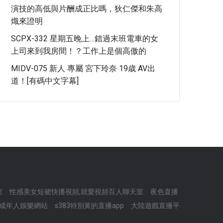
演技的高低與片酬成正比嗎，狄仁傑和朱高
熾來證明
SCPX-332 星期五晚上…錯過末班電車的女
上司來到我房間！？工作上是個高傲的
MIDV-075 新人 專屬 宮下玲奈 19歳 AV出
道！[有碼中文字幕]
室
性感美女短裙快播視頻,就愛視頻百人聊天室
夜色直播
一成年人娛樂網站
s383特別黃的直播app
大陸遊戲直播平