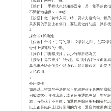
【位置】兩鼻孔下緣。
【操作】一手輕扶患兒頭部固定，另一隻手的食指
不間斷地揉動50-100次。
【按語】做「黃蜂入洞」時，要求力度均勻、輕柔
果家長的手指上有傷口，要注意做好防護，操作後
4
揉合谷+揉曲池
【位置】合谷：手背的第1、2掌骨之間，近第2
骨外上髁連線的中點。
【操作】用拇指按揉，以少許酸脹感為度。
【按語】每穴按揉1-2分鐘。採用揉合谷+揉曲
鼻孔來檢驗兩側是否能通氣，如果能通氣，即使遺
人也適用。
5
外用藥物
如果以上推拿的手法仍然不能緩解孩子鼻塞的癥狀
例如塗抹少許清涼油，或者使用通氣鼻貼，對於緩
激，有些孩子不喜歡，而通氣鼻貼使用時間長的話
以上都是臨床上比較常用的方法，通竅的效果也比