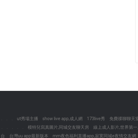
.
.
.
ut秀場主播
show live app,成人網
173live秀
免費祼聊聊天
.
.
.
.
.
模特兒寫真圖片,同城交友聊天房
線上成人影片,世界第
台
台灣uu app最新版本
mm夜色福利直播app,寂寞同城e夜情交友網