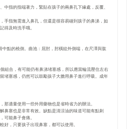
、中指的指端著力，緊貼在孩子的兩鼻孔下緣處，反覆、
，手指無需進入鼻孔，但還是很容易碰到孩子的鼻涕，如
記得及時洗手哦。
掌骨中點的橈側。曲池：屈肘，肘橫紋外側端，在尺澤與肱
池這個組合，有可能仍有鼻涕堵塞感，所以應當輪流壓住左右
留堵塞感，仍然可以鼓勵孩子大膽用鼻子進行呼吸。成年
，那適量使用一些外用藥物也是省時省力的辦法。
解鼻塞也是非常有效。缺點是清涼油的味道可能有點刺
，可能鼻子會痛。
較好，只要孩子出現鼻塞，都可以使用。