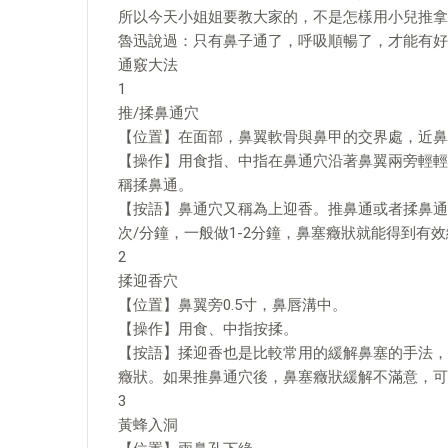
所以今天小姐姐要教大家的，不是怎樣用小兒推拿
魯迅說過：只有鼻子通了，呼吸順暢了，才能有好
通竅大法
1
推/揉鼻通穴
【位置】在面部，鼻翼軟骨與鼻甲的交界處，近鼻
【操作】用食指、中指在鼻通穴沿著鼻翼兩旁輕輕
稱揉鼻通。
【按語】鼻通穴又稱為上迎香。推鼻通或者揉鼻通
次/分鐘，一般做1-2分鐘，鼻塞癥狀就能得到有
2
揉迎香穴
【位置】鼻翼旁0.5寸，鼻唇溝中。
【操作】用食、中指按揉。
【按語】揉迎香也是比較常用的緩解鼻塞的手法，
癥狀。如果推鼻通穴後，鼻塞癥狀緩解不滿意，可
3
黃蜂入洞