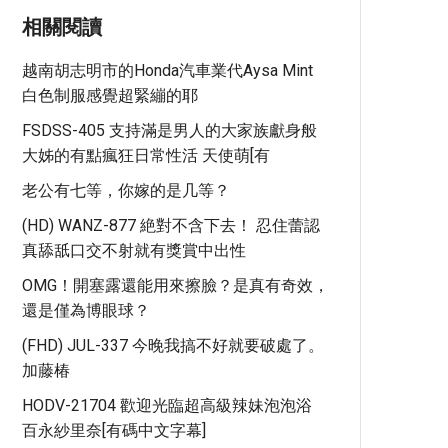
相關閱讀
越南胡志明市的Honda汽車業代Aysa Mint
白色制服感覺超緊繃的耶
FSDSS-405 支持滿是男人的大家族獻身般
大姊的有點瘋狂日常性活 天使萌[有
老公有七等，你嫁的是几等？
(HD) WANZ-877 絶對不含下去！ 忍住蕾認
真舔舐口交不射就有獎賞中出性
OMG！開塞露還能用來擦臉？是真有奇效，
還是僅為博眼球？
(FHD) JUL-337 今晚我搞不好就要破處了。
加藤椿
HODV-21704 歡迎光臨超高級辣妹泡泡浴
百永紗里奈[有碼中文字幕]