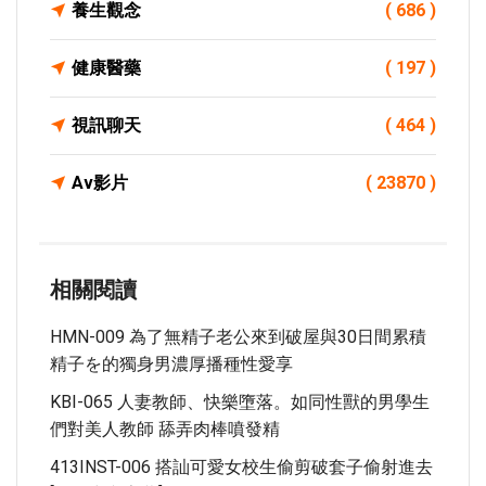
養生觀念
( 686 )
健康醫藥
( 197 )
視訊聊天
( 464 )
Av影片
( 23870 )
相關閱讀
HMN-009 為了無精子老公來到破屋與30日間累積
精子を的獨身男濃厚播種性愛享
KBI-065 人妻教師、快樂墮落。如同性獸的男學生
們對美人教師 舔弄肉棒噴發精
413INST-006 搭訕可愛女校生偷剪破套子偷射進去