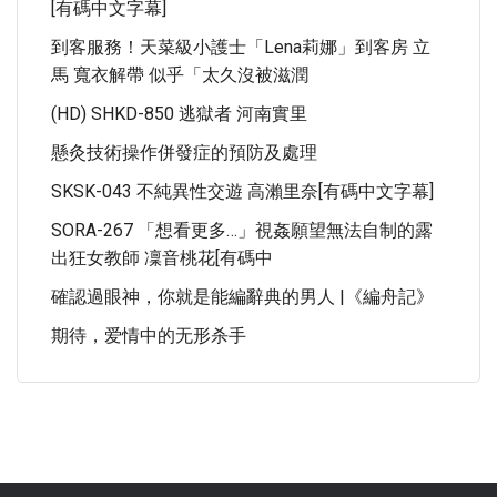
[有碼中文字幕]
到客服務！天菜級小護士「Lena莉娜」到客房 立
馬 寬衣解帶 似乎「太久沒被滋潤
(HD) SHKD-850 逃獄者 河南實里
懸灸技術操作併發症的預防及處理
SKSK-043 不純異性交遊 高瀨里奈[有碼中文字幕]
SORA-267 「想看更多…」視姦願望無法自制的露
出狂女教師 凜音桃花[有碼中
確認過眼神，你就是能編辭典的男人 |《編舟記》
期待，爱情中的无形杀手