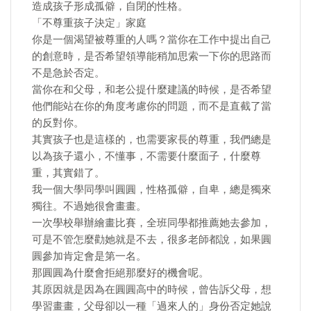
造成孩子形成孤僻，自閉的性格。
「不尊重孩子決定」家庭
你是一個渴望被尊重的人嗎？當你在工作中提出自己
的創意時，是否希望領導能稍加思索一下你的思路而
不是急於否定。
當你在和父母，和老公提什麼建議的時候，是否希望
他們能站在你的角度考慮你的問題，而不是直截了當
的反對你。
其實孩子也是這樣的，也需要家長的尊重，我們總是
以為孩子還小，不懂事，不需要什麼面子，什麼尊
重，其實錯了。
我一個大學同學叫圓圓，性格孤僻，自卑，總是獨來
獨往。不過她很會畫畫。
一次學校舉辦繪畫比賽，全班同學都推薦她去參加，
可是不管怎麼勸她就是不去，很多老師都說，如果圓
圓參加肯定會是第一名。
那圓圓為什麼會拒絕那麼好的機會呢。
其原因就是因為在圓圓高中的時候，曾告訴父母，想
學習畫畫，父母卻以一種「過來人的」身份否定她說