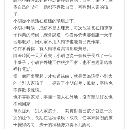
想想小時候聽到這些話是多難過啊，自卑，傷心，感
覺自己的父母一點都不喜歡自己，喜歡別人家的孩
子。
小胡從小就活在這樣的環境之下。
小胡小時候，成績不是太理想，每次他爸爸在輔導孩
子作業的時候，總會說道，你看你們班那個誰一天學
習那麼好，回到家不用人輔導也能自己做作業。
你在看看你，有人輔導還寫得那麼費勁。
隨著時間一天天過去，小胡也從一個孩子長成了一個
小夥子，小胡在外地工作很少回家，也不會經常給家
裡打電話。
當一個同事問起，才知道緣由，就是因為這從小到大
的「別人家孩子」，導致了小胡自卑，孤僻，平時也
不喜歡多說話。
也不喜歡家裡，寧願一個人在外地，沒有親朋好友也
不願回家。
每次提到「別人家孩子」，其實對自己孩子就是一次
次的貶低，長期在這種環境下成長，使本來開朗的孩
子變得內向，孩子的積極努力得不到認可。