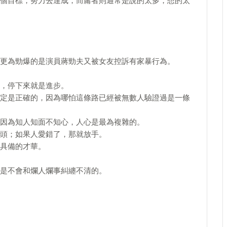
個目標，努力去達成，而庸者則通常是說的太多，想的太
更為勁爆的是演員蔣勁夫又被女友控訴有家暴行為。
，停下來就是進步。
定是正確的，因為哪怕這條路已經被無數人驗證過是一條
因為知人知面不知心，人心是最為複雜的。
頭；如果人愛錯了，那就放手。
具備的才華。
是不會和爛人爛事糾纏不清的。