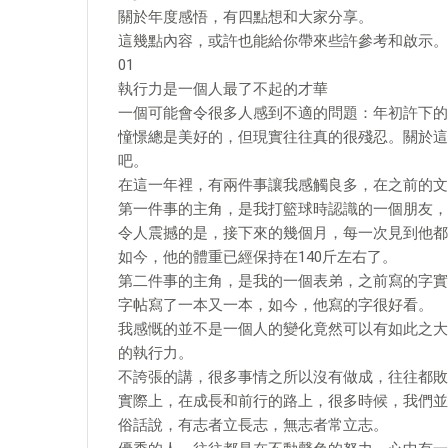
關於年度感悟，有四點想和大家分享。
這幾點內容，或許也能給你帶來些許參考和啟示。
01
執行力是一個人最了不起的才華
一個可能會令很多人感到不適的問題：年初許下的目
憧憬總是美好的，但現實往往真的很殘忍。關於這
吧。
在這一年裡，有兩件事讓我感觸良多，在之前的文
第一件事的主角，是我打籃球時認識的一個朋友，
令人震撼的是，接下來的幾個月，每一次見到他都
如今，他的體重已經保持在140斤左右了。
第二件事的主角，是我的一個表弟，之前寫的字實
字帖寫了一本又一本，如今，他寫的字很好看。
我感慨的並不是一個人的變化竟然可以有如此之大
的執行力。
不誇張的講，很多事情之所以沒有做成，往往都敗
實際上，在成長和前行的路上，很多時候，我們並
俗話說，有志者立長志，無志者常立志。