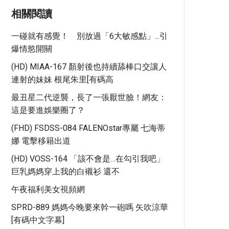
相關閱讀
一碰就有感覺！ 別放過「6大敏感點」...引
爆情慾開關
(HD) MIAA-167 顏射後也持續舔棒口交讓人
連射的妹妹 根尾朱里[有碼高
最丑星二代逆襲，長了一張厭世臉！網友：
這是要進娛樂圈了？
(FHD) FSDSS-084 FALENOstar專屬 七海蒂
娜 電擊移籍出道
(HD) VOSS-164 「該不會是…在勾引我吧」
巨乳媽媽穿上我的白襯衫 還不
午夜福利美女視頻網
SPRD-889 媽媽今晚要來幹一砲嗎 矢吹涼華
[有碼中文字幕]