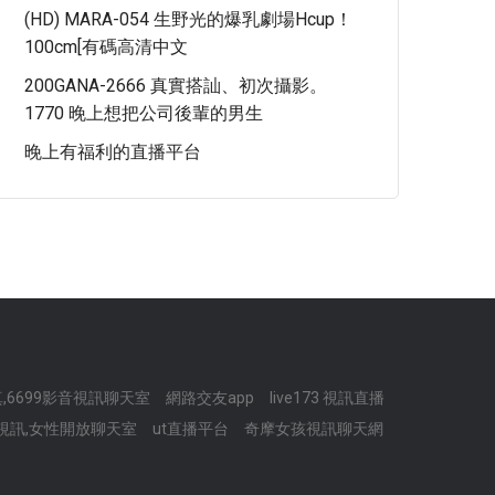
(HD) MARA-054 生野光的爆乳劇場Hcup！
100cm[有碼高清中文
200GANA-2666 真實搭訕、初次攝影。
1770 晚上想把公司後輩的男生
晚上有福利的直播平台
,6699影音視訊聊天室
網路交友app
live173 視訊直播
g視訊,女性開放聊天室
ut直播平台
奇摩女孩視訊聊天網