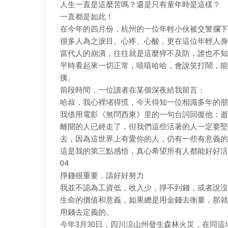
人生一直是這麼苦嗎？還是只有童年時是這樣？
一直都是如此！
在今年的四月份，杭州的一位年輕小伙被交警攔下
很多人為之淚目、心疼、心酸，更在這位年輕人身
當代人的崩潰，往往就是這麼猝不及防，誰也不知
平時看起來一切正常，嘻嘻哈哈，會說笑打鬧，能
痍。
前段時間，一位讀者在某個深夜給我留言：
哈叔，我心裡堵得慌，今天得知一位相識多年的朋
我借用電影《無問西東》里的一句台詞回復他：逝
離開的人已經走了，但我們這些活著的人一定要堅
去，因為這世界上有愛你的人，仍有一些有意義的
這是我的第三點感悟，真心希望所有人都能好好活
04
掙錢很重要，請好好努力
我並不認為工資低，收入少，掙不到錢，或者說沒
生命的價值和意義，如果總是用金錢去衡量，那就
用錢去定義的。
今年3月30日，四川涼山州發生森林火災，在同這