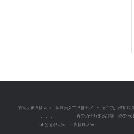
.
.
.
後宮女神直播 app
韓國美女主播聊天室
性感白領少婦拍寫真
.
.
.
.
.
.
.
.
.
.
.
.
.
.
.
真愛旅舍無限點賬號
戀愛in
ut 色情聊天室
一夜情聊天室