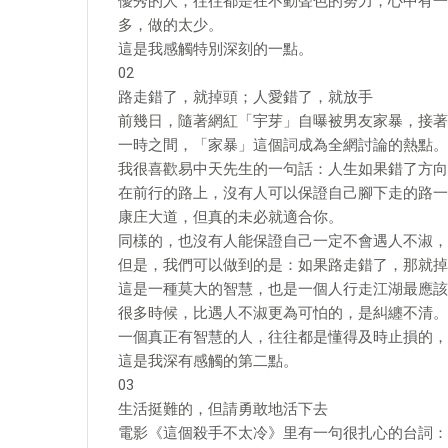
優秀的人，往往都是在不動聲色的努力，心中有一
多，做的太少。
這是我感觸特別深刻的一點。
02
路走錯了，就掉頭；人愛錯了，就放手
前幾日，隨著網紅「宇芽」自曝被男友家暴，接著
一時之間，「家暴」這個詞成為全網討論的熱點。
我很喜歡易中天先生的一句話：人生如果錯了方向
在前行的路上，沒有人可以保證自己腳下走的路一
康庄大道，但真的未必就適合你。
同樣的，也沒有人能保證自己一定不會遇人不淑，
但是，我們可以做到的是：如果路走錯了，那就掉
這是一種莫大的智慧，也是一個人行走江湖最應該
很多時候，比遇人不淑更為可怕的，是糾纏不清。
一個真正有智慧的人，往往都是懂得及時止損的，
這是我深有感觸的第二點。
03
生活挺難的，但請勇敢地活下去
電影《這個殺手不太冷》里有一句很扎心的台詞：