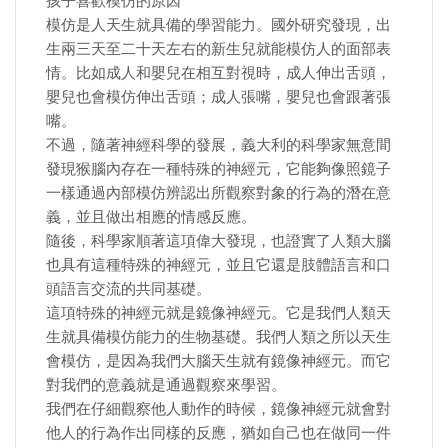
孩子喜歡模仿的原因
模仿是人天生就具備的學習能力。國外研究發現，出
生兩三天至二十天左右的新生兒就能模仿人的面部表
情。比如成人和嬰兒在相互對視時，成人伸出舌頭，
嬰兒也會模仿伸出舌頭；成人張嘴，嬰兒也會跟著張
嘴。
不過，隨著神經科學的發展，義大利的科學家無意間
發現猴腦內存在一種特殊的神經元，它能夠像照鏡子
一樣通過內部模仿辨認出所觀察對象的行為的潛在意
義，並且做出相應的情感反應。
隨後，科學家順著這項偉大發現，也證實了人類大腦
也具有這種特殊的神經元，並且它還是肢體語言和口
頭語言交流的共同基礎。
這項特殊的神經元就是鏡像神經元。它是我們人類天
生就具備模仿能力的生物基礎。我們人類之所以天生
會模仿，是因為我們大腦天生就有鏡像神經元。而它
對我們的意義就是通過觀察來學習。
我們在仔細觀察他人動作的時候，鏡像神經元就會對
他人的行為作出同樣的反應，猶如自己也在做同一件