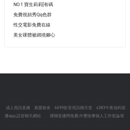
NO.1 寶生莉莉[有碼
免費視頻秀qq色群
性交電影免費在線
美女祼體被綁撓腳心
.
.
.
.
.
.
.
.
.
.
.
.
.
.
.
.
.
.
.
.
.
.
.
.
成人視訊直播
真愛旅舍
6699影音視訊聊天室
s383午夜福利直
播app,語音聊天網站
.
裸聊直播間免費,中壢按摩個人工作室論壇
.
.
.
.
.
.
.
.
.
.
.
.
.
.
.
.
.
.
.
.
.
.
.
.