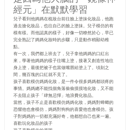
經元」在默默學習
兒子看到他媽媽在梳妝台前往臉上塗抹化妝品，他跑
過去搶化妝品，也往自己的臉上塗抹。兒子模仿的有
模有樣。而他認真的樣子，好像一切瞭然於心，早已
完全熟記了媽媽化妝時的步驟，只是動作稍顯幼稚
點。
有一次，我們都上班去了，兒子拿他媽媽的口紅出
來，學著他媽媽的樣子往嘴上塗，接著又創造性地往
身上塗，最後把被子也當做嘴唇給塗上了。頃刻之
間，幾百塊的口紅就不見了。
孩子喜歡模仿媽媽化妝，是一件令很多媽媽都頭疼的
事情。媽媽總不能找個角落偷偷摸摸地化妝，又不能
不去阻止孩子「肆無忌憚」地浪費化妝品。
當然，孩子不止是喜歡模仿媽媽化妝，媽媽對蟑螂的
恐懼他也會模仿，媽媽對狗狗的喜愛他也會模仿。孩
子對媽媽的一切都充滿好奇，他都想自己也來一遍。
喜歡玩化妝品的孩子