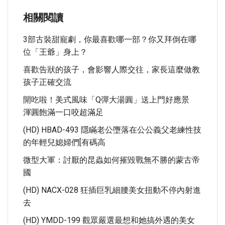
相關閱讀
3部古裝甜寵劇，你最喜歡哪一部？你又拜倒在哪
位「王爺」身上？
喜歡告狀的孩子，會影響人際交往，家長這麼做教
孩子正確交流
開吃啦！美式風味「Q彈大湯圓」送上門好應景
渾圓飽滿一口咬超滿足
(HD) HBAD-493 隱瞞老公墮落在公公義父老練性技
的年輕兒媳婦們[有碼高
微型大軍：討厭的昆蟲如何摧毀戰無不勝的蒙古帝
國
(HD) NACX-028 狂插巨乳細腰美女扭動不停內射進
去
(HD) YMDD-199 觀眾嚴選最想和她搞外遇的美女