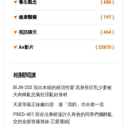
養生觀念
( 686 )
健康醫藥
( 197 )
視訊聊天
( 464 )
Av影片
( 23870 )
相關閱讀
BIJN-202 現出本能的絕頂性愛 高身長巨乳少妻被
大肉棒亂交瘋狂淫亂好身材
天菜等級正妹嫩白甜 連「瀉奶」功夫都一流
PRED-401 與在法事睽違許久再會的同學們爛醉亂
交的金髪喪服辣妹 乙愛麗絲[