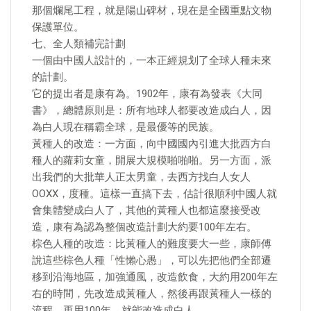
那個爛尾工程，就是陽山碑材，現在是全國重點文物
保護單位。
七、全人類補完計劃
一個由中國人設計的，一本正經規划了全球人種未來
的計劃。
它的提出者是康有為。1902年，康有為發表《大同
書》，總體原則是：所有地球人都要改造成白人，因
為白人現在稱霸全球，是最優等的民族。
黃種人的改造：一方面，向中國國內引進大批西方白
種人的蘿莉女童，開展大規模啪啪啪。另一方面，派
出我們的大批華人正太男童，去西方找白人女人
OOXX，度種。這樣一直搞下去，估計很順利中國人就
會集體變成白人了，其他的黃種人也都這麼接受改
造，康有為認為整個改造計劃大約要100年左右。
棕色人種的改造：比黃種人的難度要大一些，康師傅
說這些棕色人種「性懶心愚」，可以先把他們全部遷
移到沿海地區，加強通風，改造飲食，大約用200年左
右的時間，先改造成黃種人，然後再跟黃種人一樣的
流程，再用100年，就能改造成白人。