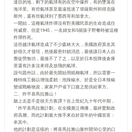
達目的地，剩下的氣球有的在空中爆炸，有的墜落在
海洋里。有些氣球甚至最遠抵達了堪薩斯州和得克薩
斯州，還有些氣球到了墨西哥和加拿大。
一開始，這種氣球炸彈沒有對美國民眾的生命造成任
何威脅。但是1945，一名婦女和5個孩子野餐時被這種
炸彈炸死。
這些越洋氣球造成了不少森林大火，美國政府莫名其
妙很久才發現，然後嚴密封鎖消息，最後讓日本人自
覺徒勞無功，最後不了了之，以至於日本投降後倉庫
里還有許多沒來得及放飛的氣球。
說句題外話，由於最先開始用紙糊氣球，所以需要一
種特殊工藝以增強柔韌：泡辣椒水。於是全日本辣椒
變成戰略物資，家家戶戶省下口腹之慾供給軍方。
二、炸平喜馬拉雅山！
聽上去是不是很天方夜譚？在上世紀九十年代中期，
「炸平喜馬拉雅計劃」在全國廣泛傳播，最終驚動政
府高層。而此計劃最大推手來自於當年的中國首富：
牟其中。
他的計劃是這樣的：將喜馬拉雅山脈炸開50公里的口