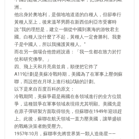
洲.。
他出身於奧地利，是個地地道道的白種人，但卻奉行
黃種人至上，後來溫琴男爵在新西伯利亞市受審時
說:"我的理想是，建立一個從中國到裏海的游牧君主
國。白種人沒什麼了不起，黃種人一定會勝利。我妻
子是中國人，所以我擁護黃種人。"
而在另一個場合他曾經說過：「我一生都在致力於打
仗和研究佛學。」
四、飛上天和月亮肩並肩，順便把它炸了
A119計劃是美蘇冷戰時期，美國為了在軍事上壓倒蘇
聯，而設想在月球上進行核試驗的計劃。
以下是來自百度百科的原文：
冷戰期間，美蘇爭霸是兩國在各領域進行的全方位競
爭，這種競爭在軍事領域表現得尤其明顯。美國先是
在原子彈研製方面取得領先，但蘇聯在1949年迎頭趕
上。此後，蘇聯在航天領域一直力壓美國，讓華盛頓
的戰略決策者飽受壓力。
1957年10月，蘇聯率先將世界第一顆人造衛星——