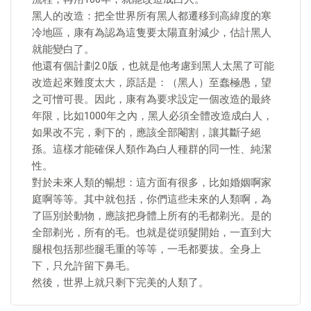
黑人的改造：把全世界所有黑人都遷移到高緯度的寒
冷地區，康有為認為這隻要太陽直射減少，估計黑人
就能變白了。
他還有個計劃2.0版，也就是他考慮到黑人太黑了可能
改造起來難度太大，原話是：（黑人）至蠢極愚，望
之可憎可畏。因此，康有為要求設定一個改造的最終
年限，比如1000年之內，黑人必須全體改造成白人，
如果改不完，剩下的，應該全部閹割，讓其斷子絕
孫。這樣才能確保人類作為白人種群的同一性、純潔
性。
對於未來人類的暢想：這方面有很多，比如婚姻啊家
庭啊等等。其中就包括，你們這些未來的人類啊，為
了區別於動物，應該把身體上所有的毛都剃光。是的
全部剃光，所有的毛。也就是從頭髮開始，一直到大
腿根包括那些腿毛重的等等，一毛都要拔。全身上
下，只允許留下鼻毛。
然後，世界上就只剩下完美的人類了。