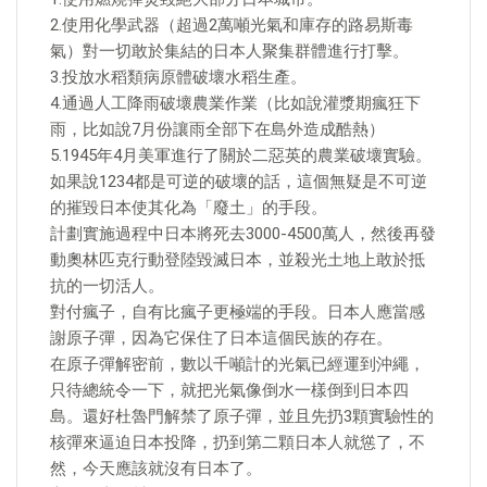
2.使用化學武器（超過2萬噸光氣和庫存的路易斯毒
氣）對一切敢於集結的日本人聚集群體進行打擊。
3.投放水稻類病原體破壞水稻生產。
4.通過人工降雨破壞農業作業（比如說灌漿期瘋狂下
雨，比如說7月份讓雨全部下在島外造成酷熱）
5.1945年4月美軍進行了關於二惡英的農業破壞實驗。
如果說1234都是可逆的破壞的話，這個無疑是不可逆
的摧毀日本使其化為「廢土」的手段。
計劃實施過程中日本將死去3000-4500萬人，然後再發
動奧林匹克行動登陸毀滅日本，並殺光土地上敢於抵
抗的一切活人。
對付瘋子，自有比瘋子更極端的手段。日本人應當感
謝原子彈，因為它保住了日本這個民族的存在。
在原子彈解密前，數以千噸計的光氣已經運到沖繩，
只待總統令一下，就把光氣像倒水一樣倒到日本四
島。還好杜魯門解禁了原子彈，並且先扔3顆實驗性的
核彈來逼迫日本投降，扔到第二顆日本人就慫了，不
然，今天應該就沒有日本了。