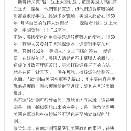
「斯普特尼克1號」送上太空軌道，這讓美國人感到顏
面無光。隨後，他們奮起直追，但他們追趕蘇聯的腳
步卻處處慢半拍。經過多次實驗，美國人終於在1958
年1月將自己的首顆人造衛星——「探險者1號」送上太
空，兩國暫時1：1打成平手。
不過，美國衛星的重量要遠遜於蘇聯人的衛星。1959
年，蘇聯人又發射了月球探測器，這讓對手更加焦
急。直到1962年，美國人才交上同樣的答卷。 就這
樣，在好幾年裡，美國人總是追不上蘇聯人的腳步，
這促使其政府埋頭苦思，尋求打破這種局面的方法。
就是在這一背景下，一個在月球上搞核爆的計劃浮上
水面。 該計劃由美國空軍率先提出，其主要內容是用
戰略導彈將一顆核彈頭髮射至月球，讓其在月球表面
爆炸。
先不論該計劃可行性如何，單就其內容來說，這很明
顯是一個「拍腦袋想出來的主意」，是一個急於證明
美國在軍事和科技領域並不遜色甚至強於蘇聯的計
劃。
儘管如此，這個計劃還是受到美國政府的重視，很快