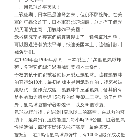
一、用氣球炸平美國！
二戰後期，日本已是強弩之末，但仍不願投降。在美
軍的狂轟濫炸下，日本軍部焦頭爛額，於是有了個異
想天開的主意：用氣球炸平美國！
武器研究室的專家們還真研製出了一種氫氣球炸彈，
可以飄過浩瀚的太平洋，抵達美國本土，這個計劃叫
飛象計劃。
在1944年至1945年期間，日本製造了1萬個氫氣球炸
彈，希望它們飄洋過海飛到美國本土爆炸。
學校的孩子們都被發動起來製造氫氣球。這種氫氣球
的直徑約10米，最初的版本是用紙製作的，後來被綢
緞取代。製作完成後，氫氣球中充滿氫氣，使其擁有
足夠的動力將重達15公斤的炸彈帶上天空。除了炸彈
外，氫氣球還攜帶著燃燒彈，以及36個沙袋。
氣球被釋放後，能飛到1萬米以上的高空，在風力的幫
助下，最高飛行速度能達到每小時193公里。隨著氫氣
慢慢泄漏，氣球不斷降低飛行高度，最終墜落。
據統計，在1萬個氫氣球炸彈中，有1000個最終成功抵