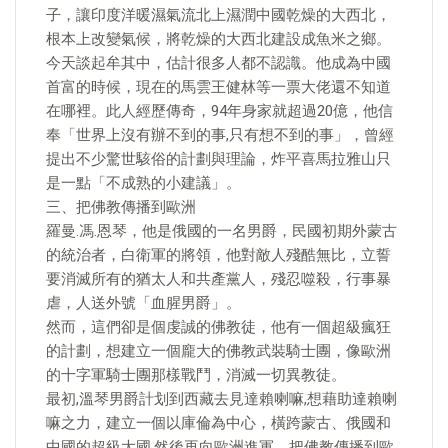
子，讓印度洋暖濕氣流北上濕潤中國乾燥的大西北，
根本上改變氣候，將乾燥的大西北建設成魚米之鄉。
今天談起牟其中，估計很多人都不認識。他成為中國
首富的時候，現在的馬雲王健林等一票大佬還不知道
在哪裡。此人經歷傳奇，94年身家就超過20億，他信
奉「世界上沒有辦不到的事,只有想不到的事」，曾經
提出不少驚世駭俗的計劃與理論，炸平喜馬拉雅山只
是一點「不成熟的小建議」。
三、把佛教傳播到歐洲
羅曼.馮.恩琴，他是俄國的一名男爵，民國初期外蒙古
的統治者，白衛軍的將領，他對敵人殘酷無比，立誓
要消滅所有的猶太人和共產黨人，殘忍噬殺，行事暴
虐，人送外號「血腥男爵」。
然而，這們卻是個虔誠的佛教徒，他有一個超級瘋狂
的計劃，想建立一個龐大的佛教武裝騎士團，像歐洲
的十字軍騎士團那樣戰鬥，消滅一切異教徒。
最初,溫琴男爵計划到西藏去見達賴喇嘛,想藉助達賴喇
嘛之力，建立一個以庫倫為中心，橫跨蒙古、俄國和
中國的超級大國,然後再向歐洲進軍，把佛教傳播到歐