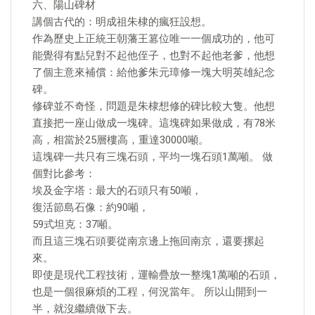
六、陽山碑材
講個古代的：明成祖朱棣的瘋狂設想。
作為歷史上正統王朝藩王篡位唯一一個成功的，他可
能覺得有點兒對不起他侄子，也對不起他老爹，他想
了個主意來補償：給他爹朱元璋修一塊大明英雄紀念
碑。
修碑並不奇怪，問題是朱棣想修的碑比較大隻。他想
直接把一座山做成一塊碑。這塊碑如果做成，有78米
高，相當於25層樓高，重達30000噸。
這塊碑一共只有三塊石頭，平均一塊石頭1萬噸。 做
個對比參考：
埃及金字塔：最大的石頭只有50噸，
復活節島石像：約90噸，
59式坦克：37噸。
而且這三塊石頭要從南京邊上拖回南京，還要摞起
來。
即使是現代工程技術，運輸疊放一整塊1萬噸的石頭，
也是一個很麻煩的工程，何況當年。 所以山開到一
半，就沒繼續做下去。