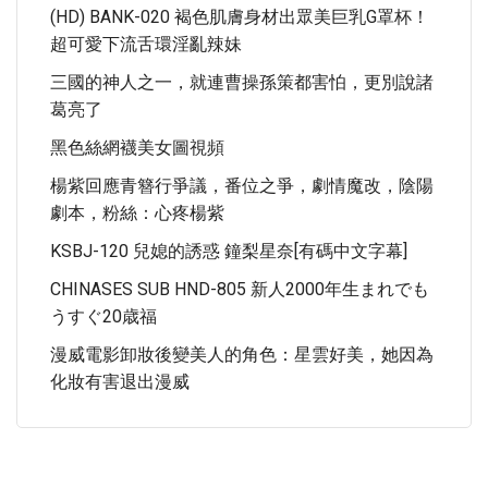
(HD) BANK-020 褐色肌膚身材出眾美巨乳G罩杯！
超可愛下流舌環淫亂辣妹
三國的神人之一，就連曹操孫策都害怕，更別說諸
葛亮了
黑色絲網襪美女圖視頻
楊紫回應青簪行爭議，番位之爭，劇情魔改，陰陽
劇本，粉絲：心疼楊紫
KSBJ-120 兒媳的誘惑 鐘梨星奈[有碼中文字幕]
CHINASES SUB HND-805 新人2000年生まれでも
うすぐ20歳福
漫威電影卸妝後變美人的角色：星雲好美，她因為
化妝有害退出漫威