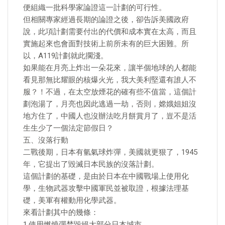
便組織一批科學家論證這一計劃的可行性。
但相關專家經過長期的論證之後，卻告訴美國政府
說，此項計劃需要付出的代價和成本實在太高，而且
實施起來也會面對技術上前所未有的巨大困難。所
以，A119計劃就此擱淺。
如果能在月亮上炸出一朵花來，讓半個地球的人都能
看見那無比耀眼的核爆火光，我大美利堅還有誰人不
服？！不過，在太空放煙花的確有些不值當，這個計
劃泡湯了，月亮也因此逃過一劫，否則，嫦娥姐姐沒
地方住了，中國人也沒辦法吃月餅賞月了，豈不是活
生生少了一個法定節假日？
五、沒落行動
二戰後期，日本有氫氣球炸彈，美國就更狠了，1945
年，它提出了毀滅日本民族的沒落計劃。
這個計劃的基礎，是由於日本在中國戰場上使用化
學，生物武器攻擊中國軍民並被取證，根據法理基
礎，美軍有權動用化學武器。
來看計劃其中的幾條：
1.使用燃燒彈焚毀絕大部分日本城市。