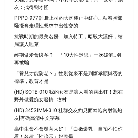
友：找得到才怪
PPPD-977 討厭上司的大肉棒正中紅心… 粘着胸部
騷擾奪走理性懇求中出性交的
抗戰時期的最美名媛，加入特工，暗殺大漢奸，結
局讓人唾棄
經期做愛會懷孕？ 「10大性迷思」一次破解...別
再被騙
「養兒才能防老？」性別從來不是判斷孝順與否的
標準，教育才是
(HD) SOTB-010 我的女友是讓人看的露出狂！想在
野外做愛痴女發情…牧村
(HD) 345SIMM-310 社群交友約見面幹炮內射當炮
友[有碼高清中文字幕
高中生會不會發育太好！「白嫩爆乳」自拍不怕你
看！各種「性暗示」好勁爆…