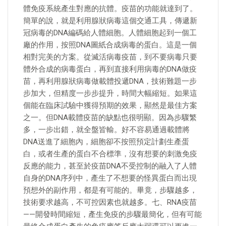
體免疫系統產生對應的抗體。疫苗的功能就達到了。
簡單的說，就是利用腺狀病毒這個交通工具，傳遞新
冠病毒的DNA編碼給人體細胞。人體細胞起到一個工
廠的作用，按照DNA圖紙合成病毒的蛋白。這是一個
相對完美的方案。從滅活病毒疫苗，到不要病毒只要
體外合成的病毒蛋白，再到直接利用病毒的DNA做疫
苗，再利用腺狀病毒做載體投遞DNA，技術難題一步
步加大，但精度一步步提升，時間大幅縮短。如果這
個能在臨床試驗中獲得預期的效果，顯然是最佳方案
之一。但DNA載體疫苗的缺點也很明顯。因為步驟繁
多，一步出錯，就全盤皆輸。好不容易通過載體將
DNA送進了細胞內，細胞卻不按照預定計劃生產蛋
白，或者生產的蛋白不合標準，沒有想要的刺激免疫
反應的能力，甚至於疫苗DNA不受控制的融入了人體
自身的DNA序列中，產生了不想要的怪異蛋白而出現
預想外的副作用，都是有可能的。畢竟，步驟越多，
技術要求越高，不可控因素也就越多。七、RNA疫苗
——開發時間縮短，產生免疫的步驟最簡化，但有可能