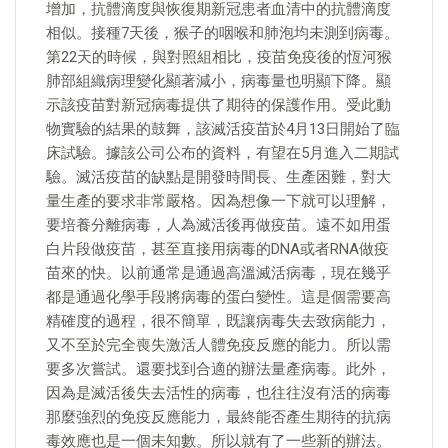
增加，抗體滴度與恢復期新冠患者血清中的抗體滴度
相似。接種7天後，猴子的咽喉和肺泡均未測到病毒。
第22天的時候，與對照組相比，疫苗免疫後的恆河猴
肺部組織病理變化顯著減小，病毒量也明顯下降。顯
示該疫苗對新冠病毒提供了期待的保護作用。受此動
物實驗的結果的鼓舞，該滅活疫苗於4月13日開始了臨
床試驗。據該公司公布的資料，有望在5月進入二期試
驗。滅活疫苗的缺點是開發時間長、生產困難，對大
量生產的要求非常嚴格。因為想像一下就可以理解，
要培養分離病毒，人為滅活後再做疫苗。遠不如用蛋
白片段做疫苗，甚至直接用病毒的DNA或者RNA做疫
苗來的快。以前通常是通過高溫滅活病毒，現在幾乎
都是通過化學手段將病毒的蛋白變性。這是個需要高
精確度的過程，很不簡單，既讓病毒失去致病能力，
又不至於完全喪失激活人體免疫反應的能力。所以需
要多次嘗試。還要找到合適的辦法量產病毒。此外，
因為是滅活後失去活性的病毒，也往往沒有活的病毒
那麼強烈的免疫反應能力，最終能否產生期待的抗病
毒效應也是一個未知數。所以就有了一些新的辦法。