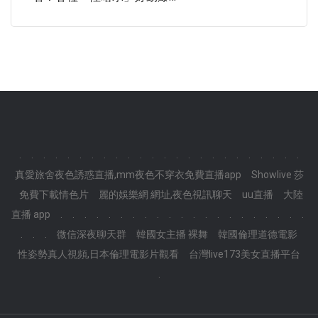
.
.
.
.
.
.
.
.
.
.
.
.
.
.
.
.
.
.
.
.
.
.
.
.
真愛旅舍夜色誘惑直播,mm夜色不穿衣免費直播app
Showlive 莎
免費下載情色片
麗的娛樂網 網址,夜色視訊聊天
uu直播
大陸
直播 app
.
.
.
.
.
.
.
.
.
.
.
.
.
.
.
.
.
.
.
.
.
.
.
.
微信深夜聊天群
韓國女主播 裸舞
韓國倫理道德電影
性姿勢真人視頻,日本倫理電影片觀看
台灣live173美女直播平台
.