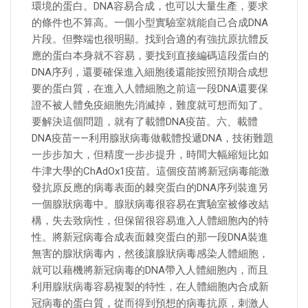
環境的蛋白。DNA容易合成，也可以大量生產，要求
的條件也不算高。一個小型實驗室就能自己合成DNA
片段。但弊端也很明顯。找到合適的有強抗原抗體反
應的蛋白本身就不容易，要找到直接編碼這段蛋白的
DNA序列，還要確保進入細胞後還能按照預期合成想
要的蛋白質，在進入人體細胞之前這一段DNA還要保
證不被人體免疫細胞先消滅掉，難度就可想而知了。
要解決這個問題，就有了載體DNA疫苗。六、載體
DNA疫苗——利用腺狀病毒做載體投遞DNA，技術難題
一步步加大，但精度一步步提升，時間大幅縮短比如
牛津大學的ChAdOx1疫苗。這個疫苗將新冠病毒能激
發抗原反應的病毒表面的棘突蛋白的DNA序列裝進另
一個腺狀病毒中。腺狀病毒很容易在實驗室被修改結
構，失去致病性，但保留很容易進入人體細胞內的特
性。將新冠病毒合成表面棘突蛋白的那一段DNA裝進
無害的腺狀病毒內，然後讓腺狀病毒感染人體細胞，
就可以藉機將新冠病毒的DNA帶入人體細胞內，而且
利用腺狀病毒容易複製的特性，在人體細胞內合成新
冠病毒的蛋白質，從而得到預想的病毒抗原，刺激人