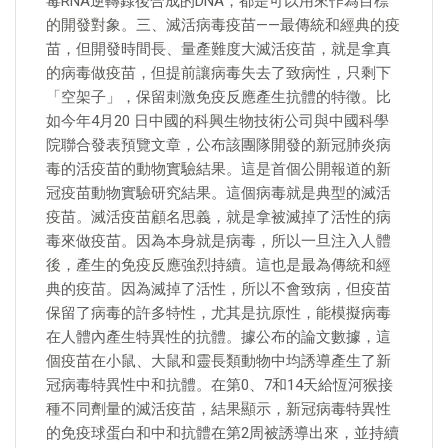
毒RNA逆轉錄後合成的DNA，都是可以用來作為目標
的開發對象。三、滅活病毒疫苗——最傳統和經典的疫
苗，但開發時間長、量產難度大滅活疫苗，就是拿真
的病毒做疫苗，但提前讓病毒失去了致病性，只剩下
「空架子」，保留刺激免疫反應產生抗體的特徵。比
如今年4月20 日中國的科興生物技術公司與中國科學
院聯合發表預覽文章，公布該團隊開發的新冠肺炎病
毒的活疫苗的動物實驗結果。這是首個公開報道的新
冠疫苗動物實驗研究結果。這個病毒就是典型的滅活
疫苗。滅活疫苗顧名思義，就是拿被滅掉了活性的病
毒來做疫苗。因為本身就是病毒，所以一旦注入人體
後，產生的免疫反應強烈持續。這也是最為傳統和經
典的疫苗。因為滅掉了活性，所以不會致病，但疫苗
保留了病毒的許多特性，尤其是抗原性，能模擬病毒
在人體內產生特異性的抗體。據公布的論文數據，這
個疫苗在小鼠、大鼠和靈長類動物中均誘導產生了新
冠病毒特異性中和抗體。在第0、7和14天給恆河猴接
種不同劑量的滅活疫苗，結果顯示，新冠病毒特異性
的免疫球蛋白和中和抗體在第2周被誘導出來，並持續