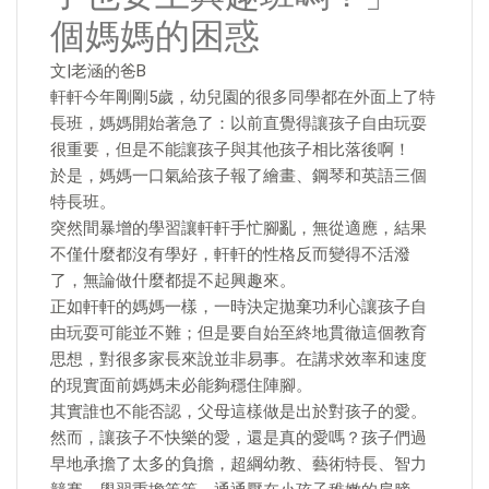
個媽媽的困惑
文|老涵的爸B
軒軒今年剛剛5歲，幼兒園的很多同學都在外面上了特
長班，媽媽開始著急了：以前直覺得讓孩子自由玩耍
很重要，但是不能讓孩子與其他孩子相比落後啊！
於是，媽媽一口氣給孩子報了繪畫、鋼琴和英語三個
特長班。
突然間暴增的學習讓軒軒手忙腳亂，無從適應，結果
不僅什麼都沒有學好，軒軒的性格反而變得不活潑
了，無論做什麼都提不起興趣來。
正如軒軒的媽媽一樣，一時決定拋棄功利心讓孩子自
由玩耍可能並不難；但是要自始至終地貫徹這個教育
思想，對很多家長來說並非易事。在講求效率和速度
的現實面前媽媽未必能夠穩住陣腳。
其實誰也不能否認，父母這樣做是出於對孩子的愛。
然而，讓孩子不快樂的愛，還是真的愛嗎？孩子們過
早地承擔了太多的負擔，超綱幼教、藝術特長、智力