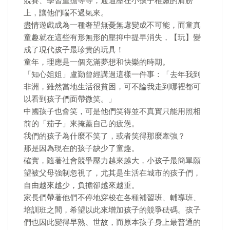
競賽、學習重擔等等，通通壓在小孩子稚嫩的肩膀
上，讓他們喘不過氣來。
盡情遊戲成為一種奢望無憂無慮變成不可能，而童真
童趣就在這些有形無形的壓抑中提早消失，【玩】變
成了現代孩子最珍貴的玩具！
童年，理應是一個充滿夢想和快樂的時期。
「知心姐姐」盧勤曾經講過這樣一件事：「去年我到
非洲，雖然當地生活很貧困，可不論我走到哪裡都可
以看到孩子們面帶微笑。」
中國孩子也會笑，可是他們笑得並不真實只能用照相
前的「茄子」來掩蓋自己的疲憊。
我們的孩子為什麼不笑了，或者笑得那麼牽強？
那是因為現在的孩子缺少了童趣。
確實，隨著社會競爭壓力越來越大，小孩子最簡單願
望被父母強制忽視了，尤其是生活在城市的孩子們，
自由越來越少，負擔卻越來越重。
家長們帶著他們不停地穿梭在各種補習班、輔導班、
培訓班之間，希望以此來增加孩子的競爭砝碼。孩子
們也因此變得早熟、世故，而原本孩子身上最普通的