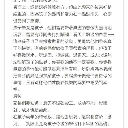
止，孩子只好越來越乖。
表面上，這是媽媽管教有方，但由此帶來的後果卻是
嚴重的，因為孩子的熱情和活力在一點點消失，心靈
也受到了壓抑。
孩子畢竟是孩子，他們需要帶著無盡的想像力盡情地
玩耍，需要有時間去打打鬧鬧、看天上飄過的白雲——
這些孩子自己去探索世界的活動，更能給他們帶來真
正的快樂。有的媽媽會給孩子買很貴的玩具，但孩子
卻喜歡玩水、玩泥巴、捉迷藏、過家家。成人永遠無
法理解孩子的世界，你喜歡的他不一定喜歡，你覺得
無聊的事情他可能做起來津津有味。所以媽媽不要總
把自己的好惡強加給孩子，要讓孩子做他們喜歡做的
事情，只有這樣他們才能在快樂的玩要中感受到幸
福。
最後
家長們要知道：磨刀不誤砍柴工。成功不能一蹴而
就，成才也是如此。
在孩子幼年的時候放手讓他去玩耍，這就相當於「磨
刀」，實際上是為孩子今後的學習打下牢固的基礎。