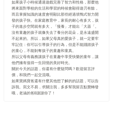
如果孩子小時候通過遊戲完善了智力和性格，那麼他
將來面對學校的生活和學習的時候會顯得遊刃有餘，
而且掌握知識的速度會明顯比那些經過填鴨式智力開
發的孩子快。在家庭教育中，家長的耐心有多大，孩
子的進步空間就有多大，「慢養」才能出「大器「。
沒有童趣的孩子就像失去了養分的花朵，是永遠盛開
不起來的。所以，如果父母真的愛孩子，就一定要牢
牢記住：你可以引導孩子的行為，但是不能踐踏孩子
的童心，不能剝奪孩子的童趣和童真。
所以父母有義務讓孩子在童趣中享受快樂的童年，讓
他們擁有值得一生回憶的美好時光。
關於今天的話題，你還有什麼疑問嗎？歡迎留言評
價，和我們一起交流哦。
如果寶媽寶爸還有什麼其他想了解的的話題，可以告
訴我。寫文不易，求關注我，多多幫我留言點贊轉發
哦，老涵的爸B謝謝你了！