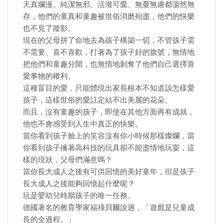
天真爛漫、純潔無邪、活潑可愛、無憂無慮都蕩然無
存，他們的童真和童趣被世俗消磨殆盡，他們的快樂
也不見了蹤影。
現在的父母拼了命地去為孩子構築一切，不管孩子需
不需要、喜不喜歡，打著為了孩子好的旗號，無情地
把他們和童趣分開，也無情地剝奪了他們自己選擇喜
愛事物的權利。
這種盲目的愛，只能體現出家長根本不知道該怎樣愛
孩子，這樣世俗的愛註定結不出美麗的花朵。
而且，沒有童趣的孩子，即使在其他方面再有成就，
他也不會感受到人生中真正的快樂。
當你看到孩子臉上的笑容沒有你小時候那樣燦爛，當
你看到孩子擁著高科技的玩具卻不能盡情地玩耍，這
樣的現狀，父母們滿意嗎？
當你長大成人之後有可供回憶的美好童年，但是孩子
長大成人之後能夠回憶起什麼呢？
玩是嬰幼兒時期孩子的唯一任務。
德國著名的教育學家福祿貝爾說過，「遊戲是兒童成
長的全過程。」