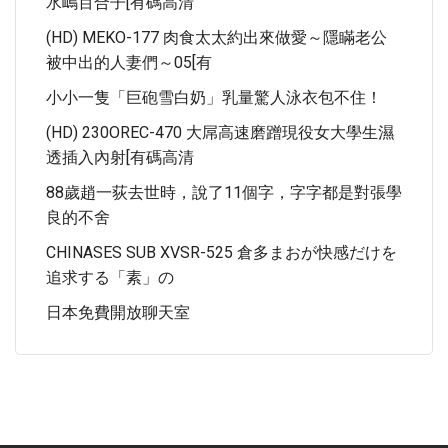
水嶋百合子[有碼高清
(HD) MEKO-177 肉食太太約出來做愛～隱瞞老公
被中出的人妻們～05[有
小小一隻「巨砲雪白奶」乳量驚人泳衣包不住！
(HD) 230OREC-470 大屌高速磨蹭現役女大學生濕
透插入內射[有碼高清
88歲趙一荻去世時，說了11個字，字字都是對張學
良的不舍
CHINASES SUB XVSR-525 倉多まおが快感だけを
追求する「素」の
日本免費開放聊天室