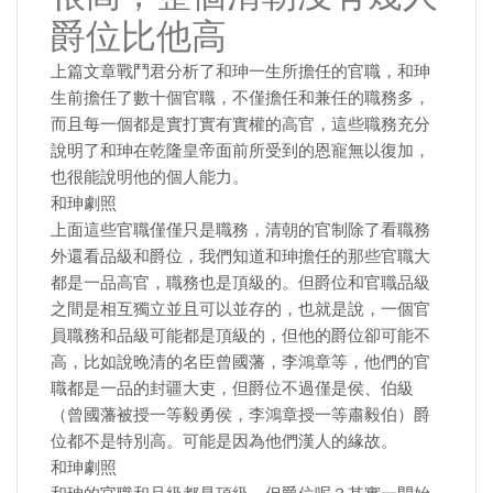
爵位比他高
上篇文章戰鬥君分析了和珅一生所擔任的官職，和珅
生前擔任了數十個官職，不僅擔任和兼任的職務多，
而且每一個都是實打實有實權的高官，這些職務充分
說明了和珅在乾隆皇帝面前所受到的恩寵無以復加，
也很能說明他的個人能力。
和珅劇照
上面這些官職僅僅只是職務，清朝的官制除了看職務
外還看品級和爵位，我們知道和珅擔任的那些官職大
都是一品高官，職務也是頂級的。但爵位和官職品級
之間是相互獨立並且可以並存的，也就是說，一個官
員職務和品級可能都是頂級的，但他的爵位卻可能不
高，比如說晚清的名臣曾國藩，李鴻章等，他們的官
職都是一品的封疆大吏，但爵位不過僅是侯、伯級
（曾國藩被授一等毅勇侯，李鴻章授一等肅毅伯）爵
位都不是特別高。可能是因為他們漢人的緣故。
和珅劇照