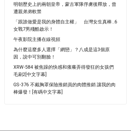
明朝歷史上的兩朝皇帝，蒙古軍隊俘虜後釋放，曾
遭親弟弟軟禁
「跟誰做愛是我的身體自主權」 台灣女生真棒…6
女戰7男殘酷啟示！
午夜影院主播在線視頻
為什麼這麼多人選擇「網戀」？八成是這3個原
因，說中可別翻臉！
XRW-584 被焦躁的快感和瘙癢弄得發狂的女孩們
毛刷2[中文字幕]
GS-376 不戴胸罩保險推銷員的肉體推銷 讓我的肉
棒爆發！[有碼中文字幕]