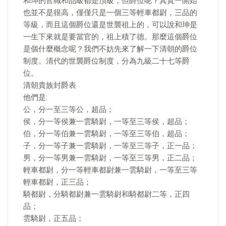
和珅的官職和品級都是頂級，但爵位呢？其實一開始
也並不是很高，僅僅只是一個三等輕車都尉，三品的
等級，而且這個爵位還是世襲祖上的，可以說和珅是
一生下來就是要當官的，祖上積了德。那麼這個爵位
是個什麼概念呢？我們不妨先來了解一下清朝的爵位
制度。清代的世襲爵位制度，分為九級二十七等爵
位。
清朝貴族封爵表
他們是:
公，分一至三等公，超品；
侯，分一等侯兼一雲騎尉，一等至三等侯，超品；
伯，分一等伯兼一雲騎尉，一等至三等伯，超品；
子，分一等子兼一雲騎尉，一等至三等子，正一品；
男，分一等男兼一雲騎尉，一等至三等男，正二品；
輕車都尉，分一等輕車都尉兼一雲騎尉，一等至三等
輕車都尉，正三品；
騎都尉，分騎都尉兼一雲騎尉和騎都尉二等，正四
品；
雲騎尉，正五品；