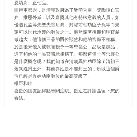
恩騎尉，正七品。
而輕車都尉，是清朝政府為了酬勞功臣、獎勵陣亡官
弁、推恩外戚，以及嘉獎其他有特殊意義的人員，如
優遇孔孟等先聖先賢后裔，封賜前朝功臣子孫等而規
定可以世代承襲的爵位之一。顯然隨著後期和珅官越
做越大，他這個三品的爵位顯然和他的官職不相稱。
於是後來他又被乾隆授予一等忠襄公，品級是超品，
這下和他的一品官職就相稱了。那麼這個一等忠襄公
是什麼概念呢？我們知道在清朝異姓功臣除了清初三
藩異姓封王外，其他異姓是不能封王的，所以這個爵
位已經是異姓功臣爵位的最高等級了。
權臣和珅
喜歡的朋友記得點贊關注哦。歡迎在評論區留下您的
看法。