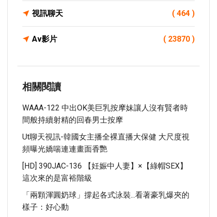
視訊聊天
( 464 )
Av影片
( 23870 )
相關閱讀
WAAA-122 中出OK美巨乳按摩妹讓人沒有賢者時
間般持續射精的回春男士按摩
Ut聊天視訊-韓國女主播全裸直播大保健 大尺度視
頻曝光嬌喘連連畫面香艷
[HD] 390JAC-136 【妊娠中人妻】×【綠帽SEX】
這次來的是富裕階級
「兩顆渾圓奶球」撐起各式泳裝...看著豪乳爆夾的
樣子：好心動