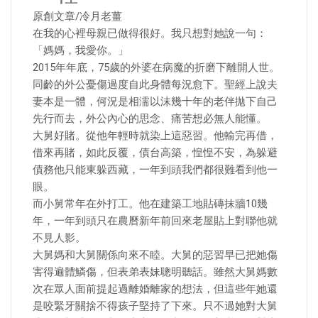
原創文章/冷月老薑
在我的心裡母親已做得很好。我只想對她說一句：
「媽媽，我愛你。」
2015年年底，75歲的外婆在病魔的折磨下離開人世。
同齡的外公憂傷過度自此身體每況愈下。聖經上說夫
妻本是一體，何況是相濡以沫幾十年的老伴拋下自己
先行而去，外公內心的思念、痛苦想必無人能懂。
大舅好賭。從他年輕時就染上這惡習。他輸完再借，
借來再賭，如此反覆，債台高築，惶惶不安，為躲避
債務他只能東躲西藏，一年到頭我們都很難看到他一
眼。
而小舅常年在外打工。他在建築工地貼磚抹牆10幾
年，一年到頭只在農曆新年前回來老屋貼上對聯他就
不見人影。
大舅媽和大舅關係向來不睦。大舅的惡習早已把她傷
害得遍體鱗傷，但表弟表妹聰明聽話。雖然大舅媽數
次在眾人面前提起過離婚離家的想法，但這些年她還
是咬緊牙關捨不得孩子堅持了下來。只不過她對大舅