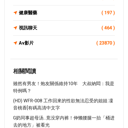
健康醫藥
( 197 )
視訊聊天
( 464 )
Av影片
( 23870 )
相關閱讀
雖然有男友！炮友關係維持10年 大叔納悶：我是
特例嗎？
(HD) WFR-008 工作回來的性欲無法忍受的姐姐 凜
音桃香[有碼高清中文字
G奶同事超母汤...竟没穿内裤！伸懒腰腿一抬「桶进
去的地方」被看光