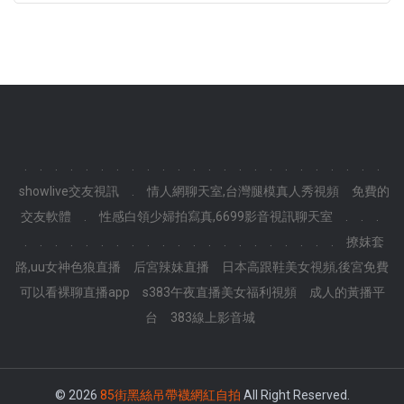
.
.
.
.
.
.
.
.
.
.
.
.
.
.
.
.
.
.
.
.
.
.
.
.
showlive交友視訊
.
情人網聊天室,台灣腿模真人秀視頻
免費的
交友軟體
.
性感白領少婦拍寫真,6699影音視訊聊天室
.
.
.
.
.
.
.
.
.
.
.
.
.
.
.
.
.
.
.
.
.
.
.
.
撩妺套
路,uu女神色狼直播
后宮辣妹直播
日本高跟鞋美女視頻,後宮免費
可以看裸聊直播app
s383午夜直播美女福利視頻
成人的黃播平
台
383線上影音城
© 2026
85街黑絲吊帶襪網紅自拍
All Right Reserved.