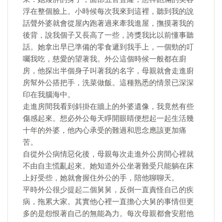
浮在整個臉上。小時候每次我來到這裡，聽到我的說
話聲外婆就會從屋內跑著過來牽我進屋，撫摸著我的
後背，說我個子又長高了一些，誇獎我比以前懂事聽
話。她拿出早已準備的零食遞到我手上，一個勁的叮
囑我吃，慈愛的望著我。外公這個時候一般都在廚
房，他探出半個身子叫著我的名字，母親就會走進廚
房幫外公搭把手，洗菜做飯。這種熟悉的情景已深深
印在我腦海中。
走進房間我看到斜掛在牆上的外婆遺像，我竟然有些
傷感起來。想必外公每天睜開眼睛便想起一起生活幾
十年的外婆，他內心承受的難過和思念應該更加痛
苦。
自從外公病情惡化後，母親每次走進外公房間心裡就
不由自主慌亂起來。她知道外公坐著難受只能躺在床
上好受些，她就會握住外公的手，陪他聊聊天。
平時外公很少提起二個舅舅，反倒一直責怪自己的疾
病，拖累大家。其實他心裡一直擔心大舅的事情但更
多的是怨恨著自己的無能為力。每次母親都會安慰他