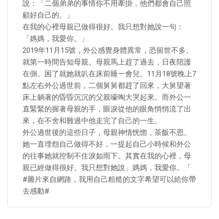
說：「二個弟弟的事情你不用牽掛，他們都會自己照
顧好自己的。」
在我的心裡母親已做得很好。我只想對她說一句：
「媽媽，我愛你。」
2019年11月15號，外公感覺身體異常，恐留世不多。
就第一時間告知母親。母親馬上趕了過去，日夜陪護
在側。困了就她就叭在床前睡一會兒。11月18號晚上7
點左右外公過世前，二個舅舅都趕了回來，大舅望著
床上躺著的昏昏沉沉的父親嚎啕大哭起來。而外公一
直緊緊的握著母親的手，眼淚從他的眼角悄悄流了出
來，在不舍和難過中他走完了自己的一生。
外公過世後的這些日子，母親神情恍惚，茶飯不思。
她一直埋怨自己做得不好，一提起自己小時候和外公
的往事她就控制不住淚如雨下。其實在我的心裡，母
親已經做得很好。我只想對她說」媽媽，我愛你。「
#圖片來自網路，我用自己粗糙的文字希望可以給你帶
去感動#