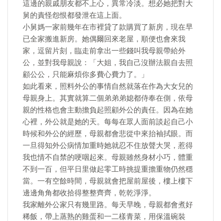
這邊的親戚朋友都不上心，異常冷淡。想必她把對大
舅的責怪怨恨都發泄在這上面。
小舅媽一家前幾年在市裡貸了款購買了新房，現在早
已全家搬進新房。她偶爾回來老屋，順便也會來我
家，逗留片刻，臨走前拿出一些錢叫我母親帶給外
公，並對我母親說：「大姐，我自己沒辦法親自去照
顧公公，只能麻煩你多費心費力了。」
如此看來，照料外公的事情自然就落在作為大女兒的
母親身上。其實就算二個弟弟弟媳都侍奉在側，依母
親的性格也會主動擔負起照顧外公的責任。因為在她
心裡，外公就是她的天。每每在眾人面前談起自己小
時候和外公的經歷，母親都會悲從中來抬袖拭眼。而
一旦得知外公病情加重時她就忍不住放聲大哭，惹得
我也情不自禁的哽咽起來。母親雖然身材小巧，體重
不到一百，但平日里做起零工時挑提重擔重物仍然穩
當。一有空餘時間，母親就會把屋前屋後，樓上樓下
邊邊角角都收拾得整整齊齊，乾乾淨淨。
我家離外公家只有幾里路。每天早晚，母親都會煮好
稀飯，帶上蒸熟的雞蛋和一二樣青菜，用保溫碗裝