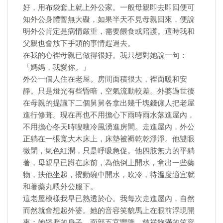
好，用布袋套上就上外公家。一般母親即去即回便可
知外公身體暫無大礙，如果半天不見母親回來，便說
明外公肯定是病情嚴重，需要餵食或陪護。這時我和
父親也會放下手頭的事情趕過去。
在我的心裡母親已做得很好。我只想對她說一句：
「媽媽，我愛你。」
外公一個人住在老屋。房間面積很大，裡面暖和安
靜。只是燈光有些昏暗，空氣流動較差。外婆過世後
在母親的提議下二個舅舅各拿出幾千塊錢僱人把老屋
進行修葺。現在再也不用擔心下雨時雨水落進屋內，
不用擔心冬天時嗖嗖冷風湧進房間。走進屋內，外公
正躺在一張寬大木床上，床墊被褥乾乾淨淨。他雙眼
微閉，氣色紅潤，只是呼吸急促。他四肢無力的平躺
著，母親早已蹲在床前，為他倒上開水，拿出一些藥
物，扶他坐起，攪動碗中開水，吹冷，待溫度適宜就
和著藥丸喂外公服下。
這老屋模樣我早已熟透於心。我每次走進屋內，自然
而然就會想起外婆。她的音容笑貌馬上在眼前浮現開
來：她矮胖的身子，面部五官豐隆，慈祥飽滿的笑容