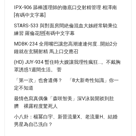
IPX-906 舔棒護理師的徹底口交射精管理 相澤南
[有碼中文字幕]
STARS-533 與對面房間絶倫混血大姊經常騎乘位
練習 羅倫花戀[有碼中文字幕
MDBK-234 全用嘴巴讓您高潮連連何度…開始2分
鐘就在玄關射精 馬上口交應召
(HD) JUY-934 暫住時大嫂讓我理性瘋狂…。不戴胸
罩誘惑1週間生活。 菅
「第一次」也會遺傳？ 「8大新奇性知識」你一
定不知道
最情色寫真偶像「森咲智美」深V泳裝開衩到肚
臍 裸露程度驚死人
小八卦：楊冪白宇、新晉流量X、老流量H、結婚
男星為自己洗白？