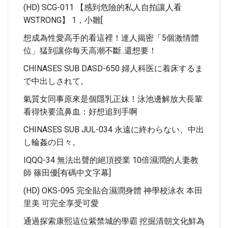
(HD) SCG-011 【感到危險的私人自拍讓人看
WSTRONG】 1，小雛[
想成為性愛高手的看這裡！達人揭密「5個激情體
位」猛到讓你每天高潮不斷..還想要！
CHINASES SUB DASD-650 婦人科医に着床するま
で中出しされて。
氣質女同事原來是個隱乳正妹！泳池邊解放大長輩
看得快要流鼻血：好想追到手啊
CHINASES SUB JUL-034 永遠に終わらない、中出
し輪姦の日々。
IQQQ-34 無法出聲的絕頂授業 10倍濕潤的人妻教
師 篠田優[有碼中文字幕]
(HD) OKS-095 完全貼合濕潤身體 神學校泳衣 本田
里美 可完全享受可愛
通過探索康熙這位紫禁城的學霸 挖掘清朝文化鮮為