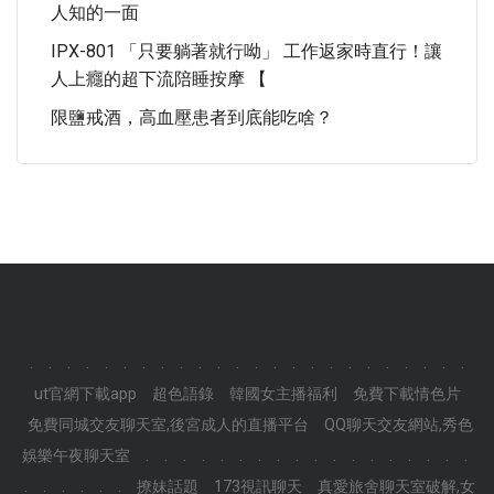
人知的一面
IPX-801 「只要躺著就行呦」 工作返家時直行！讓
人上癮的超下流陪睡按摩 【
限鹽戒酒，高血壓患者到底能吃啥？
.
.
.
.
.
.
.
.
.
.
.
.
.
.
.
.
.
.
.
.
.
.
.
.
ut官網下載app
超色語錄
韓國女主播福利
免費下載情色片
免費同城交友聊天室,後宮成人的直播平台
QQ聊天交友網站,秀色
娛樂午夜聊天室
.
.
.
.
.
.
.
.
.
.
.
.
.
.
.
.
.
.
.
.
.
.
.
.
撩妹話題
173視訊聊天
真愛旅舍聊天室破解,女