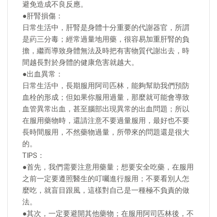
避免造成不良反應。
●肝腎損傷：
日常生活中，肝腎是身體十分重要的代謝器官，所謂
是葯三分毒；經常過量地用藥，很容易加重肝腎的負
擔，繼而導致身體無法及時把有害物質代謝出去，時
間越長對於身體的健康危害就越大。
●出血異常：
日常生活中，長期服用阿司匹林，能夠幫助我們預防
血栓的形成；但如果你服用過量，那麼就可能會導致
血管異常出血，甚至腦部出現異常的出血問題；所以
在服用藥物時，還請注意不要過量服用，最好也不要
長時間服用，不然藥物過量，所帶來的問題還是很大
的。
TIPS：
●首先，我們需要注意用藥量；想要安全吃藥，在服用
之前一定要遵照醫生的叮囑進行服用；不要看別人怎
麼吃，就盲目跟風，這樣對自己是一種極不負責的做
法。
●其次，一定要避開其他藥物；在服用阿司匹林後，不