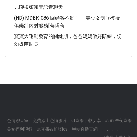
九聊視頻聊天語音聊天
(HD) MDBK-086 回頭客不斷！ ！美少女制服模擬
俱樂部內射服務[有碼高
寶寶大運動發育的關鍵期，爸爸媽媽做好陪練，切
勿拔苗助長
.
.
.
.
.
.
.
.
.
.
.
.
.
.
.
.
.
.
.
.
.
.
.
.
色情聊天室
免費線上色情影片
ut直播下載安卓
s383午夜直播
美女福利視頻
ut直播破解版ios
半糖直播官網
.
.
.
.
.
.