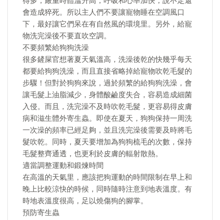
得多，嚴重時體溫升高，呼吸和心率加快，說不定還
會造成猝死。所以主人們不要讓寵物睡在空調風口
下，最好讓它們呆在有自然風的環境里。另外，給寵
物洗完澡後不要直吹空調。
不要頻繁給狗狗洗澡
很多鏟屎官想著夏天氣溫高，洗澡後乾的快幾乎每天
都要給狗狗洗澡，而且直接省略掉給寵物吹乾毛髮的
步驟！但對於狗狗來說，過於頻繁的給狗狗洗澡，會
讓毛髮上油脂減少，身體酸鹼度失合，容易造成細菌
入侵。而且，洗完澡不及時吹乾毛髮，更容易得皮膚
病和滋生體外寄生蟲。即使在夏天，狗狗保持一周洗
一次澡的頻率已經足夠，並且洗完澡後需要及時將毛
髮吹乾。同時，夏天要增加為狗狗梳毛的次數，保持
毛髮整齊通透，也更利於皮膚的輻射散熱。
適當調整運動和鍛煉時間
在高溫的天氣里，應該把狗運動的時間限制在早上和
晚上比較涼快的時候，同時隨時注意到地表溫度。有
時地表溫度很高，足以燒傷狗的腳掌。
預防寄生蟲