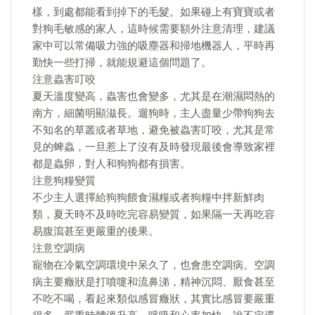
樣，到處都能看到掉下的毛髮。如果碰上有寶寶或者
對狗毛敏感的家人，這時候需要額外注意清理，建議
家中可以常備吸力強的吸塵器和掃地機器人，平時再
勤快一些打掃，就能規避這個問題了。
注意蟲害叮咬
夏天溫度變高，蟲害也會變多，尤其是在潮濕悶熱的
南方，細菌明顯滋長。遛狗時，主人盡量少帶狗狗去
不知名的草叢或者草地，避免被蟲害叮咬，尤其是常
見的蜱蟲，一旦惹上了沒有及時發現最後會導致家裡
都是蟲卵，對人和狗狗都有損害。
注意狗糧變質
不少主人選擇給狗狗餵食濕糧或者狗糧中拌新鮮肉
類，夏天時不及時吃完容易變質，如果隔一天再吃容
易腹瀉甚至更嚴重的後果。
注意空調病
寵物在冷氣空調環境中呆久了，也會患空調病。空調
病主要癥狀是打噴嚏和流鼻涕，精神沉悶、厭食甚至
不吃不喝，看起來類似感冒癥狀，其實比感冒要嚴重