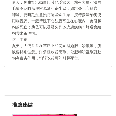
夏天，狗由於活動量比其他季節大，粘有大量汗漬的
毛髮不及時清洗容易滋生寄生蟲，如跳蚤、心絲蟲、
蜱等。要時刻注意預防這些寄生蟲，按時按量給狗使
用驅蟲葯。一般情況下心絲蟲寄生在心臟內，會引起
狗的死亡；跳蚤可以激發狗許多皮膚疾病；蜱還會給
狗帶來萊母病。
防止中毒
夏天，人們常常在草坪上和花園裡施肥、殺蟲等，所
以要特別注意。許多植物營養劑、化肥和殺蟲劑對動
物有毒害作用，狗誤吃後可能引起死亡。
推薦連結