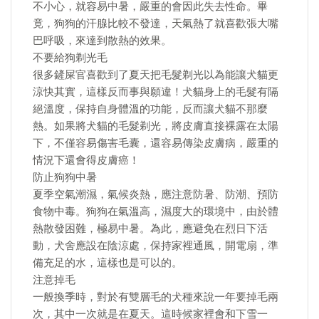
不小心，就容易中暑，嚴重的會因此失去性命。畢
竟，狗狗的汗腺比較不發達，天氣熱了就喜歡張大嘴
巴呼吸，來達到散熱的效果。
不要給狗剃光毛
很多鏟屎官喜歡到了夏天把毛髮剃光以為能讓犬貓更
涼快其實，這樣反而事與願違！犬貓身上的毛髮有隔
絕溫度，保持自身體溫的功能，反而讓犬貓不那麼
熱。如果將犬貓的毛髮剃光，將皮膚直接裸露在太陽
下，不僅容易傷害毛囊，還容易傳染皮膚病，嚴重的
情況下還會得皮膚癌！
防止狗狗中暑
夏季空氣潮濕，氣候炎熱，應注意防暑、防潮、預防
食物中毒。狗狗在氣溫高，濕度大的環境中，由於體
熱散發困難，極易中暑。為此，應避免在烈日下活
動，犬舍應設在陰涼處，保持家裡通風，開電扇，準
備充足的水，這樣也是可以的。
注意掉毛
一般換季時，對於有雙層毛的犬種來說一年要掉毛兩
次，其中一次就是在夏天。這時候家裡會和下雪一