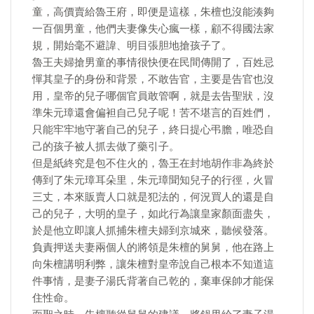
童，高價賣給魯王府，即便是這樣，朱檀也沒能湊夠
一百個男童，他們夫妻像失心瘋一樣，顧不得國法家
規，開始毫不避諱、明目張胆地搶孩子了。
魯王夫婦搶男童的事情很快便在民間傳開了，百姓忌
憚其皇子的身份和背景，不敢告官，主要是告官也沒
用，皇帝的兒子哪個官員敢管啊，就是去告聖狀，沒
準朱元璋還會偏袒自己兒子呢！苦不堪言的百姓們，
只能牢牢地守著自己的兒子，終日提心弔膽，唯恐自
己的孩子被人抓去做了藥引子。
但是紙終究是包不住火的，魯王在封地胡作非為終於
傳到了朱元璋耳朵里，朱元璋聞知兒子的行徑，火冒
三丈，本來販賣人口就是犯法的，何況買人的還是自
己的兒子，大明的皇子，如此行為讓皇家顏面盡失，
於是他立即讓人抓捕朱檀夫婦到京城來，聽候發落。
負責押送夫妻兩個人的將領是朱檀的舅舅，他在路上
向朱檀講明利弊，讓朱檀對皇帝說自己根本不知道這
件事情，是妻子湯氏背著自己乾的，棄車保帥才能保
住性命。