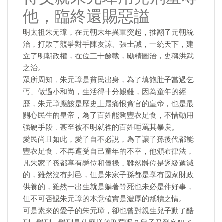
他，臨終還賜惡謚
明太祖朱元璋，在元朝末年異軍突起，推翻了元朝統
治，打敗了競爭對手陳友諒、張士誠，一統天下，建
立了明朝政權，在位三十餘載，勵精圖治，史稱洪武
之治。
眾所周知，朱元璋是貧民出身，為了填飽肚子當過乞
丐、做過小和尚，生活得十分艱難，因為童年的經
歷，朱元璋應該是歷史上最痛恨貪官的皇帝，也是最
關心民生的皇帝，為了百姓能夠豐衣足食，不惜動用
強硬手段，甚至被不明就裡的百姓唾罵其暴戾。
愛民尚且如此，愛子自不必說，為了讓子孫後代都能
豐衣足食，不再遭受自己童年的不幸，他頒布律法，
凡朱家子孫都享有爵位和俸祿，雖然爵位是逐級遞減
的，雖然沒有封邑，但是朱家子孫都是享有國家財政
供養的，雖然一出生就是躺著等死也未必是件好事，
但不可否認朱元璋的本意確實是濃厚的舐犢之情。
可是素來的愛子的朱元璋，卻也曾對親生兒子動了酷