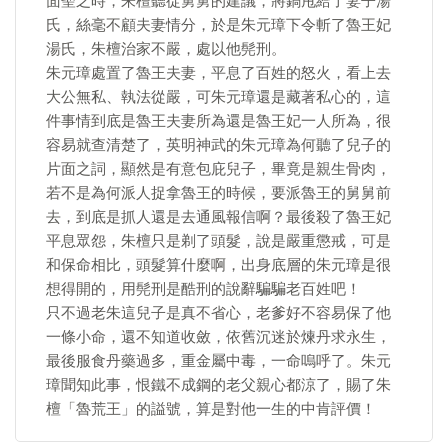
面聖之時，朱檀聽從舅舅的建議，將鍋甩給了妻子湯
氏，絲毫不顧夫妻情分，於是朱元璋下令斬了魯王妃
湯氏，朱檀治家不嚴，處以他髡刑。
朱元璋處置了魯王夫妻，平息了百姓的怒火，看上去
大公無私、執法從嚴，可朱元璋還是藏著私心的，這
件事情到底是魯王夫妻所為還是魯王妃一人所為，很
容易就查清楚了，英明神武的朱元璋為何聽了兒子的
片面之詞，顯然是有意包庇兒子，畢竟是親生骨肉，
若不是為何派人捉拿魯王的時候，要派魯王的舅舅前
去，到底是抓人還是去通風報信啊？最後殺了魯王妃
平息眾怨，朱檀只是剃了頭髮，說是嚴重懲戒，可是
和保命相比，頭髮算什麼啊，出身底層的朱元璋是很
想得開的，用髡刑是酷刑的說辭騙騙老百姓吧！
只不過老朱這兒子是真不省心，老爹好不容易保了他
一條小命，還不知道收斂，依舊沉迷於煉丹求永生，
最後服食丹藥過多，重金屬中毒，一命嗚呼了。朱元
璋聞知此事，恨鐵不成鋼的老父親心都涼了，賜了朱
檀「魯荒王」的謚號，算是對他一生的中肯評價！