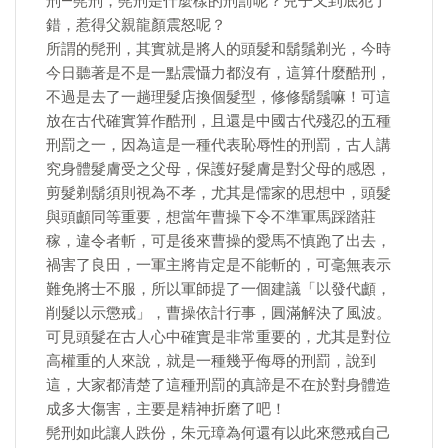
刑—髡刑，髡刑是什麼樣的刑罰呢？兒子又到底犯了
錯，惹得父親龍顏震怒呢？
所謂的髡刑，其實就是將人的頭髮和鬍鬚剃光，今時
今日聽著是不是一點震懾力都沒有，這算什麼酷刑，
不過是去了一趟理髮店換個髮型，修修鬍鬚嘛！可這
放在古代確實算作酷刑，且還是中國古代殘忍的五種
刑罰之一，因為這是一種代表恥辱性的刑罰，古人講
究身體髮膚受之父母，保護好髮膚是對父母的感恩，
剪髮剃鬍須則視為不孝，尤其是儒家的思想中，頭髮
與頭顱同等重要，想當年曹操下令不準軍馬踩踏莊
稼，違令者斬，可是後來曹操的愛馬不慎跑了出去，
禍害了良田，一軍主將肯定是不能斬的，可毫無表示
難免將士不服，所以軍師提了一個建議「以發代顱，
削髮以示懲戒」，曹操依計行事，圓滿解決了風波。
可見頭髮在古人心中確實是非常重要的，尤其是對位
高權重的人來說，就是一種幾乎侮辱的刑罰，說到
這，大家都清楚了這種刑罰的真諦是不在於對身體造
成多大傷害，主要是精神折磨了吧！
髡刑如此讓人跌份，朱元璋為何還有以此來懲戒自己