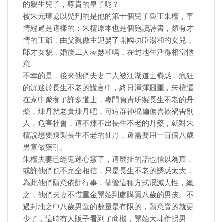
的親生兒子，尊貴的皇子呢？
被朱元璋處以髡刑的是他的第十個兒子魯王朱檀，事
情經過是這樣的：朱檀原本也是個飽讀詩書，頗有才
情的王爺，由父親做主迎娶了開國功臣湯和的女兒，
郎才女貌，婚後二人琴瑟和鳴，在封地生活得相當愜
意.
不幸的是，後來他們夫妻二人被江湖道士蠱惑，瘋狂
的沉迷於長生不老的謊言中，終日渾渾噩噩，朱檀還
在家中豢養了許多道士，專門負責研製長生不老的丹
藥，煉丹就老實煉丹吧，可這群神棍偏偏喜歡禍害別
人，危害社會，這不煉不出長生不老的丹藥，就對朱
檀說想要煉製長生不老的仙丹，還需要用一百個八歲
男童做藥引。
朱檀夫妻已經鬼迷心竅了，這麼扯的話也信以為真，
或許他們也不完全相信，只是長生不老的誘惑太大，
為此他們願意依計行事，儘管這種方式泯滅人性，總
之，他們夫妻不惜重金開始到處購買八歲的男孩。不
過封地之中八歲男童的數量是有限的，願意賣的就更
少了，這時有人販子看到了商機，開始大肆偷拐男