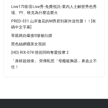
Live173影音live秀-免費視訊-業內人士解密秀色秀
場、YY、映克為什麼這麼火
PRED-331 山岸逢花的M男君到家外送性愛！！[有
碼中文字幕]
單親媽自爆接S慘被白嫖
黑色絲網襪美女視頻
(HD) RIX-074 情侶同時奪愛按摩 2
「身材超雄偉」 突傳私照「母艦級胸器」鼻血止不
住！