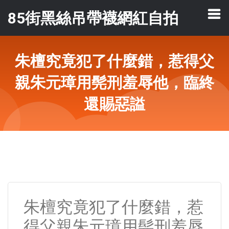
85街黑絲吊帶襪網紅自拍
朱檀究竟犯了什麼錯，惹得父
親朱元璋用髡刑羞辱他，臨終
還賜惡謚
朱檀究竟犯了什麼錯，惹
得父親朱元璋用髡刑羞辱