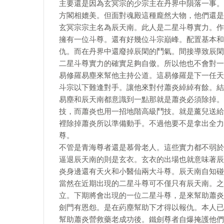
主要還是因為玄冥宗的少宗主在丹界中隕落一事。
方閣相媲美。但面對魂殿這種龐然大物，他們還是
玄冥宗宗主名為辰天南。此人是二星斗尊實力。作
擁有一位斗尊。還有好幾位斗宗巔峰。配置基本和
仇。而在丹界中還廢掉辰閑的鬥氣。間接導致辰閑
二星斗尊實力的確實足夠自傲。所以他也不會對一
易修羅易塵來幫他主持公道。這易修羅是下一任天
斗宗以下難逢對手。讓他來對付蕭炎綽綽有餘。結
易塵和辰天南都意識到一點那就是蕭炎必須除掉。
技，而蕭炎也用一招地階高級鬥技。就是薰兒送給
裡除掉蕭炎所以準備動手。不過他要不是拿出全力
尊。
不管是青海尊者還是慕骨老人。這些實力都不弱於
逼退辰天南的則是玄衣。玄衣的出場也就意味著辰
炎身邊還有天火和小醫仙兩大斗尊。辰天南自知碰
當然在近期出現的二星斗尊可不僅只有辰天南。之
立。下期將會出現的一位二星斗尊，是來幫助蕭炎
劍門有恩怨。是在葯塵幫助下才得以報仇。本人已
幫助蕭炎營救藥老成功後。鐵劍尊者自爆掩護他們