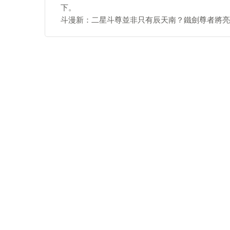
下。
斗漫新：二星斗尊並非只有辰天南？鐵劍尊者將亮