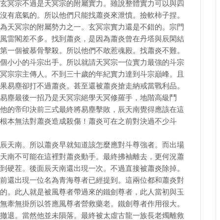
玄冥宗不過是天冥宗的附屬實力。雖說整體實力可以與四
沒有底氣的。所以他們只能找蕭炎來泄憤。撿軟柿子捏。
為天冥宗的附屬勢力之一。玄冥宗實力還是不錯的。宗門
風雷閣差不多。找到蕭炎，是因為蕭炎曾在丹塔與辰閑結
第一個被慕骨擊殺。所以他們不敢惹魂殿。找蕭炎不難。
個小小的斗宗出手。所以就請天冥宗一位實力最強的斗宗
冥宗宗主傳人。不到三十歲的年紀實力達到斗宗巔峰。且
果易塵卻打不過蕭炎。甚至還被蕭炎搶走納戒當戰利品。
易塵最後一招乃是天冥宗絕學天冥修羅手，地階高級鬥
他的帝印決前三式最終將易塵擊敗，辰天南覺得應該在這
根本無法對蕭炎造成殺傷！蕭炎可在之前對決過不少斗
辰天南。所以蕭炎早就知道該怎麼應對斗尊強者。而出場
天南不可能在這裡對蕭炎動手。最終拂袖離去，更何況蕭
到硬茬。後面辰天南還出現一次。不過直接被蕭炎除掉。
前還出現一位名為青海尊者已經提到。這兩位都和蕭炎對
的。此人就是被風尊者帶過來的鐵劍尊者，此人當初與玉
無牽無掛所以答應風尊者營救藥老。鐵劍尊者作用很大。
撤退。當然他並未隕落。最終被太虛古龍一族長老燭離救