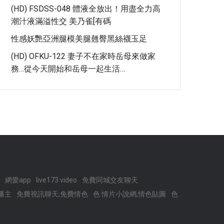
(HD) FSDSS-048 體液全放出！用盡全力高
潮汁液滿溢性交 美乃雀[有碼
性感妖艷亞洲腿模美腿翹臀黑絲襪玉足
(HD) OFKU-122 妻子不在家時岳母來做家
務…從今天開始和岳母一起生活…
網愛app
live173 video
免費同城交友聊天
直播主
免費視訊聊天,免費情色
色 情片小說網,情色貼圖
色