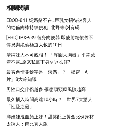
相關閱讀
EBOD-841 媽媽桑不在…巨乳女招待被客人
的絕倫肉棒持續侵犯…北野未奈[有碼
[FHD] IPX-939 替身肉便器 即使射精依舊不
停息與絶倫極道大叔的10日
清纯妹人不可貌相！ 「浑圆大胸器」平常藏
着不露..原来私底下身材这么好?
最夯色情關鍵字是「辣媽」？ 揭密「A
片」8大冷知識
男性口交伴侶越多 罹患頭頸癌風險越高
最久插入時間高達10小時？ 世界7大驚人
「性愛之最」
洋娃娃混血顏正妹！甜笑配上黃金比例身材
太誘人：芭比真人版