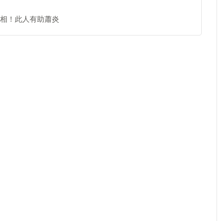
相！此人有助蕭炎