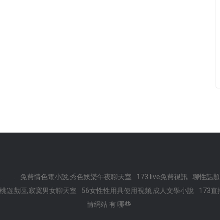
.
.
.
免費情色電小說,秀色娛樂午夜聊天室
173 live免費視訊
聊性話題
桃遊戲區,寂寞男女聊天室
56女性性用具使用視頻,成人文學小說
173
情網站 有 哪些