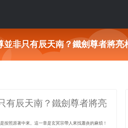
尊並非只有辰天南？鐵劍尊者將亮
只有辰天南？鐵劍尊者將亮
是按照原著中來。這一章是玄冥宗帶人來找蕭炎的麻煩！