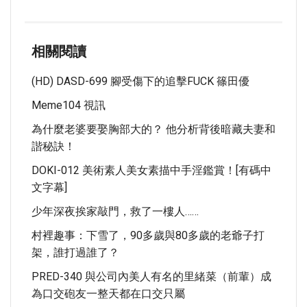
相關閱讀
(HD) DASD-699 腳受傷下的追擊FUCK 篠田優
Meme104 視訊
為什麼老婆要娶胸部大的？ 他分析背後暗藏夫妻和
諧秘訣！
DOKI-012 美術素人美女素描中手淫鑑賞！[有碼中
文字幕]
少年深夜挨家敲門，救了一樓人……
村裡趣事：下雪了，90多歲與80多歲的老爺子打
架，誰打過誰了？
PRED-340 與公司內美人有名的里緒菜（前輩）成
為口交砲友一整天都在口交只屬