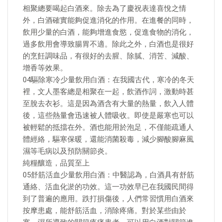
相聚總要喝起白酒來。除去為了慶祝表達喜悅之情
外，白酒確實能夠促進消化的作用。在進餐的同時，
飲用少量的白酒，能夠增進食慾，促進食物的消化，
過多飲用會導致腸胃不適。除此之外，白酒也是很好
的烹飪調味品，有很好的去腥、除膩、消苦、減酸、
增香等效果。
04驅除寒冷少量飲用白酒：在我國古代，寒冷的冬天
裡，文人墨客總是相聚在一起，飲酒作詞，激動時甚
至脫去衣衫。這是因為酒含有大量的熱量，飲入人體
後，這些熱量會迅速被人體吸收。即使是嚴寒也可以
被輕鬆的抵擋在外。酒也能用於泡足，不僅能疏通人
體經絡，驅寒保暖，還能消菌殺毒，減少腳酸腳麻風
濕等毛病以及預防關節炎。
純糧釀造，品質至上
05舒筋活血少量飲用白酒：中醫認為，白酒具有舒筋
通絡、活血化淤的功效。這一功效早已在我國民間得
到了普遍的應用。跌打損傷後，人們常習慣用白酒來
按摩患處，能舒筋活血，消除疼痛。對於某些由於