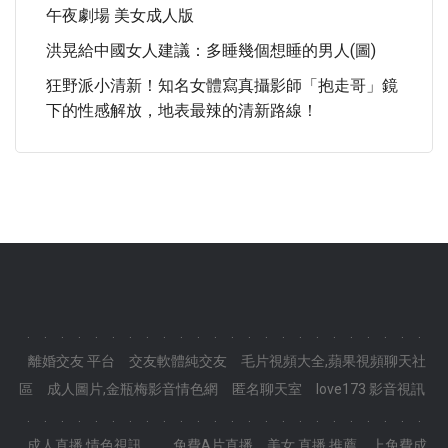
午夜劇場 美女成人版
洪晃給中國女人建議：多睡幾個想睡的男人(圖)
狂野派小清新！知名女體寫真攝影師「抱走哥」鏡
下的性感解放，地表最辣的清新路線！
.
.
.
.
.
.
.
.
.
.
.
.
.
.
.
.
.
.
.
.
.
.
.
.
離婚交友 平台
交友軟體純交友
毛片視頻大全,蘋果視頻聊天社
區
成人圖片,金瓶梅影音情色網
匿名聊天室
love173 影音視訊
.
.
.
.
.
.
.
.
.
.
.
.
.
.
.
.
.
.
.
.
.
.
.
.
成人直播 情色視訊
.
免費A片直播
美女 直播 推薦
上免費成