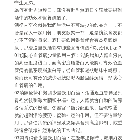
孿生兄弟。
為何有世界無煙日，卻沒有世界無酒日？這就要提到
酒中的功效和營養價值了。
酒從古至今就是我們生活中不可缺少的飲品之一，不
管是家人一起用餐，朋友歡聚一堂，還是訪親會友都
少不了酒的身影。酒只要飲用得當就會有益身體健
康，那麼適量飲酒都有哪些營養價值和功效作用呢？
01預防心血管病少量飲用白酒：能夠增加人體血液內
的高密度脂蛋白，而高密度脂蛋白又能將可導致心血
管病的低密度脂蛋白等，從血管和冠狀動脈中轉移，
從而便可有效的減少冠狀動脈內膽固醇沉積，預防心
血管病的作用。
02消除疲勞和緊張少量飲用白酒：酒通過血管傳遞到
胃裡然後刺激大腦和中樞神經，人體就會自動的調節
各個系統的機能。各器官平衡分配血液、循環暢通，
就能起到消除疲勞，鬆弛神經的作用。但不要過量飲
用，那會使我們的神經系統從興奮到高度抑制，嚴重
時還會破壞神經系統的正常功能。
03開胃消食少量飲用白酒：在逢年過節時，親朋好友