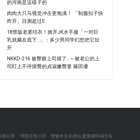
的河南是這樣子的
肉肉大只马视觉冲击更饱满！ 「制服扣子快
炸开」目测超过E
18禁版老婆结衣！掀开JK水手服「一对巨
乳就藏在底下...」：多少男同学幻想把它扯
开
NKKD-216 被臀癖上司摸了…～被老公的上
司盯上不停摸臀的貞淑嫩臀妻 篠田優
賬號分享
18限言情小說
愛魅奇交友網站,愛愛網同城交友