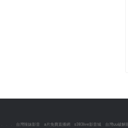
.
.
.
台灣辣妹影音
a片免費直播網
s383live影音城
台灣uu破解