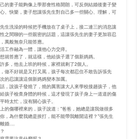
己的妻子能夠像上學那會性格開朗，可反倒結婚後妻子變
心、快樂，妻子想讓張先生對自己多一些關心、理解，可
先生洗澡的時候把手機放在了桌子上，接二連三的消息讓
性之間聊的一些親密的話題，這讓張先生的妻子更加容忍
，萬般無奈只能答應。
活工作融為一體，讓他心力交瘁。
想就答應了，就這樣，他給孩子選了個新媽媽。
許多，他去上班的時候，家裡就剩了2個人。
，做不好就是又打又罵，孩子每次都忍住不敢告訴張先
次的忍讓讓這個新媽媽變本加厲。
話，說孩子發燒了，燒的厲害讓大人來學校接趟孩子，他
給孩子檢查身體的時候，這才發現了孩子身上一道道的傷
平時太忙，沒有關心孩子。
上的傷哪裡來的，孩子說道："爸爸，她總是讓我做很多
你，為什麼我總是挨打，能不能帶我離開這裡？"張先生
離婚……
？
庭需要注意什麼呢？