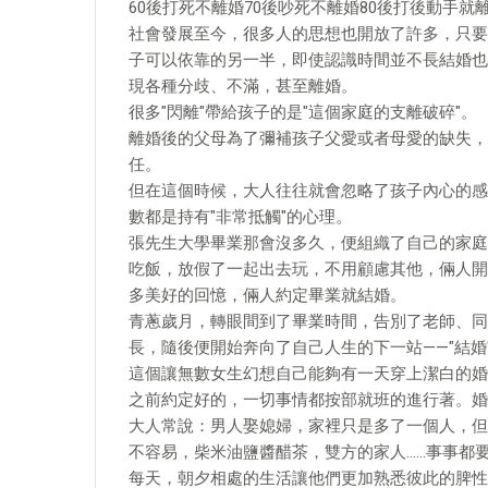
60後打死不離婚70後吵死不離婚80後打後動手就
社會發展至今，很多人的思想也開放了許多，只要
子可以依靠的另一半，即使認識時間並不長結婚也
現各種分歧、不滿，甚至離婚。
很多"閃離"帶給孩子的是"這個家庭的支離破碎"。
離婚後的父母為了彌補孩子父愛或者母愛的缺失，
任。
但在這個時候，大人往往就會忽略了孩子內心的感
數都是持有"非常抵觸"的心理。
張先生大學畢業那會沒多久，便組織了自己的家庭
吃飯，放假了一起出去玩，不用顧慮其他，倆人開
多美好的回憶，倆人約定畢業就結婚。
青蔥歲月，轉眼間到了畢業時間，告別了老師、同
長，隨後便開始奔向了自己人生的下一站——"結婚
這個讓無數女生幻想自己能夠有一天穿上潔白的婚
之前約定好的，一切事情都按部就班的進行著。婚
大人常說：男人娶媳婦，家裡只是多了一個人，但
不容易，柴米油鹽醬醋茶，雙方的家人……事事都
每天，朝夕相處的生活讓他們更加熟悉彼此的脾性