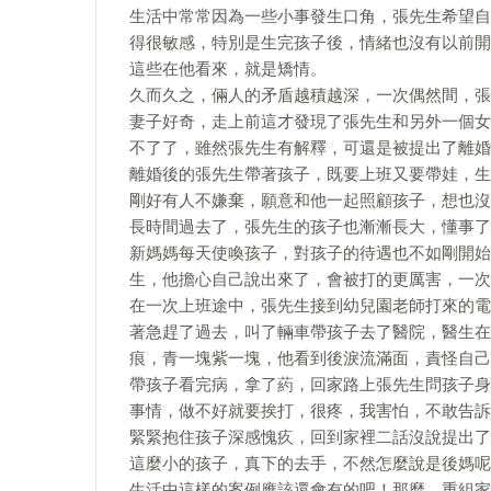
生活中常常因為一些小事發生口角，張先生希望自
得很敏感，特別是生完孩子後，情緒也沒有以前開
這些在他看來，就是矯情。
久而久之，倆人的矛盾越積越深，一次偶然間，張
妻子好奇，走上前這才發現了張先生和另外一個女
不了了，雖然張先生有解釋，可還是被提出了離婚
離婚後的張先生帶著孩子，既要上班又要帶娃，生
剛好有人不嫌棄，願意和他一起照顧孩子，想也沒
長時間過去了，張先生的孩子也漸漸長大，懂事了
新媽媽每天使喚孩子，對孩子的待遇也不如剛開始
生，他擔心自己說出來了，會被打的更厲害，一次
在一次上班途中，張先生接到幼兒園老師打來的電
著急趕了過去，叫了輛車帶孩子去了醫院，醫生在
痕，青一塊紫一塊，他看到後淚流滿面，責怪自己
帶孩子看完病，拿了葯，回家路上張先生問孩子身
事情，做不好就要挨打，很疼，我害怕，不敢告訴
緊緊抱住孩子深感愧疚，回到家裡二話沒說提出了
這麼小的孩子，真下的去手，不然怎麼說是後媽呢
生活中這樣的案例應該還會有的吧！那麼，重組家