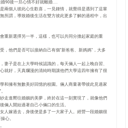
離婚90後一旦心情不好就離婚……
是兩個人彼此心生歡喜，一見鍾情，就覺得是遇到了這輩
無所謂，導致婚後生活在雙方彼此更多了解的過程中，出
會重新選擇另一半，這樣，也可以共同分擔起家庭的重
受，他們是否可以接納自己有個"新爸爸、新媽媽"，大多
，妻子是在上大學時候認識的，每天倆人一起上晚自習、
心就好，天真爛漫的清純時期讓他們大學這四年擁有了很
學和擁有無數美好回憶的校園。倆人商量著帶彼此見過家
"。
紗走進嚮往婚姻的美夢，終於在這一刻實現了，就像他們
後倆人開始過著自己小倆口的生活。
女人嫁過去，身後便是多了一大家子人。經營一段婚姻很
要操心。
。